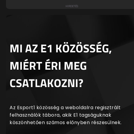
MI AZ E1 KÖZÖSSÉG,
MIÉRT ÉRI MEG
CSATLAKOZNI?
Az Esport1 közösség a weboldalra regisztrált
felhasználók tábora, akik E1 tagságuknak
köszönhetően számos előnyben részesülnek.