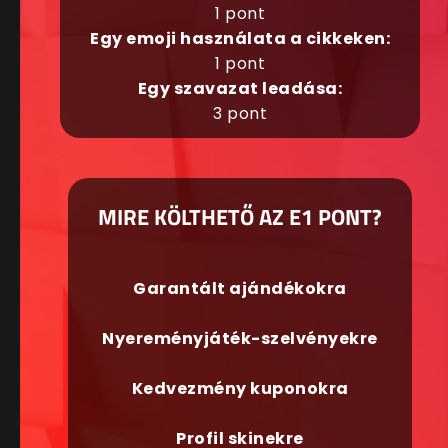
1 pont
Egy emoji használata a cikkeken:
1 pont
Egy szavazat leadása:
3 pont
MIRE KÖLTHETŐ AZ E1 PONT?
Garantált ajándékokra
Nyereményjáték-szelvényekre
Kedvezmény kuponokra
Profil skinekre