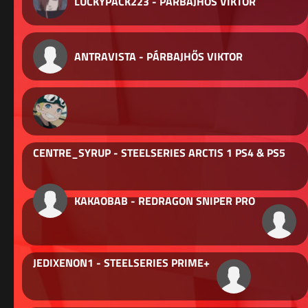
LUCKYPACK223 - PÁRBAJHŐS VIKTOR
ANTRAVISTA - PÁRBAJHŐS VIKTOR
CENTRE_SYRUP - STEELSERIES ARCTIS 1 PS4 & PS5
KAKAOBAB - REDRAGON SNIPER PRO
JEDIXENON1 - STEELSERIES PRIME+