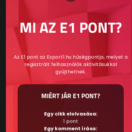
MI AZ E1 PONT?
Az E1 pont az Esport1.hu hűségpontja, melyet a
regisztrált felhasználók aktivitásukkal
gyűjthetnek.
MIÉRT JÁR E1 PONT?
Egy cikk elolvasása:
1 pont
Egy komment írása: