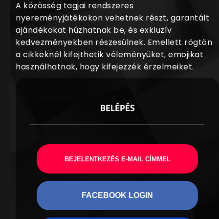
A közösség tagjai rendszeres
nyereményjátékokon vehetnek részt, garantált
ajándékokat húzhatnak be, és exkluzív
kedvezményekben részesülnek. Emellett rögtön
a cikkeknél kifejthetik véleményüket, emojikat
használhatnak, hogy kifejezzék érzelmeiket.
BELÉPÉS
BEJELENTKEZÉS E-MAIL CÍMMEL
FACEBOOK LOGIN