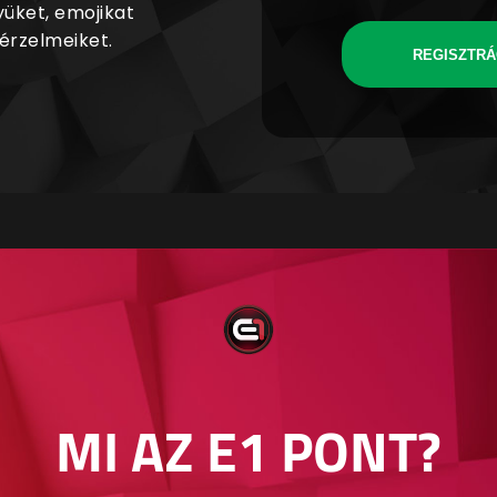
yüket, emojikat
 érzelmeiket.
REGISZTRÁ
MI AZ E1 PONT?