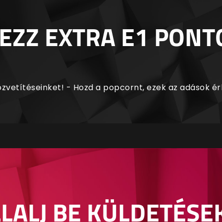
EZZ EXTRA E1 PONT
zvetítéseinket! - Hozd a popcornt, ezek az adások é
LALJ BE KÜLDETÉSE