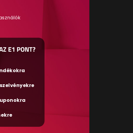
használók
AZ E1 PONT?
ándékokra
szelvényekre
uponokra
nekre