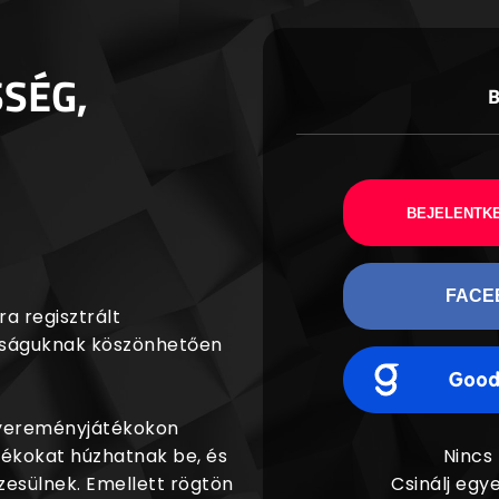
SSÉG,
BEJELENTKE
FACE
a regisztrált
agságuknak köszönhetően
nyereményjátékokon
dékokat húzhatnak be, és
Nincs
esülnek. Emellett rögtön
Csinálj egye