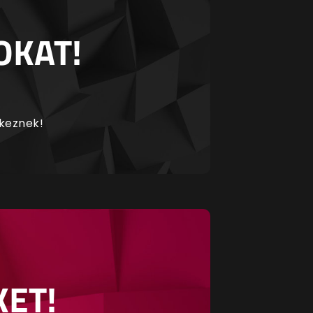
OKAT!
rkeznek!
KET!