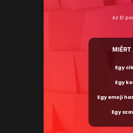
Az E1 po
MIÉRT 
Egy ci
Egy ko
Egy emoji ha
Egy sza