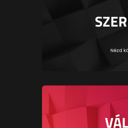
SZER
Nézd kö
VÁL