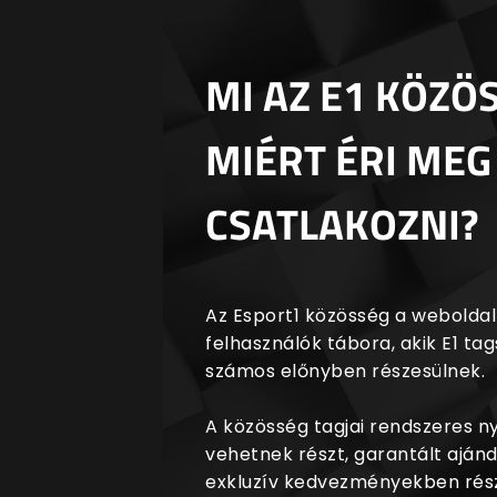
MI AZ E1 KÖZÖ
MIÉRT ÉRI MEG
CSATLAKOZNI?
Az Esport1 közösség a weboldalr
felhasználók tábora, akik E1 t
számos előnyben részesülnek.
A közösség tagjai rendszeres 
vehetnek részt, garantált aján
exkluzív kedvezményekben rész