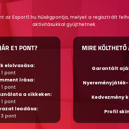
nt az Esport1.hu hűségpontja, melyet a regisztrált fel
aktivitásukkal gyűjthetnek.
JÁR E1 PONT?
MIRE KÖLTHETŐ 
kk elolvasása:
Garantált aj
1 pont
mment írása:
Nyereményjáték-
1 pont
sználata a cikkeken:
Kedvezmény k
1 pont
vazat leadása:
Profil ski
3 pont