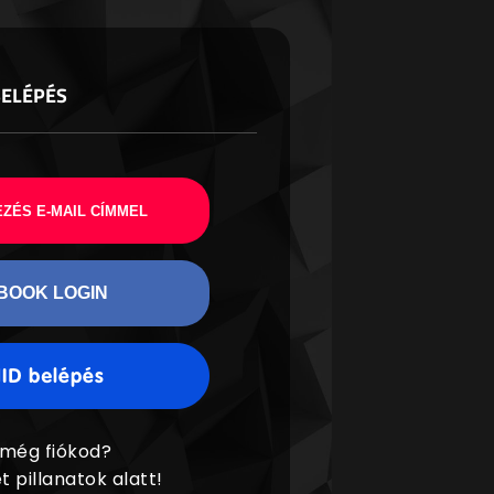
BELÉPÉS
ZÉS E-MAIL CÍMMEL
BOOK LOGIN
 még fiókod?
t pillanatok alatt!