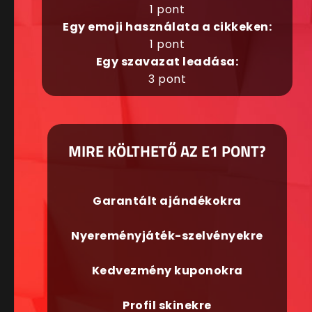
1 pont
Egy emoji használata a cikkeken:
1 pont
Egy szavazat leadása:
3 pont
MIRE KÖLTHETŐ AZ E1 PONT?
Garantált ajándékokra
Nyereményjáték-szelvényekre
Kedvezmény kuponokra
Profil skinekre