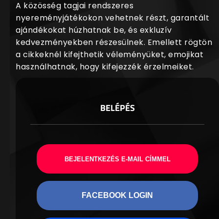
A közösség tagjai rendszeres
nyereményjátékokon vehetnek részt, garantált
ajándékokat húzhatnak be, és exkluzív
kedvezményekben részesülnek. Emellett rögtön
a cikkeknél kifejthetik véleményüket, emojikat
használhatnak, hogy kifejezzék érzelmeiket.
BELÉPÉS
BEJELENTKEZÉS E-MAIL CÍMMEL
FACEBOOK LOGIN