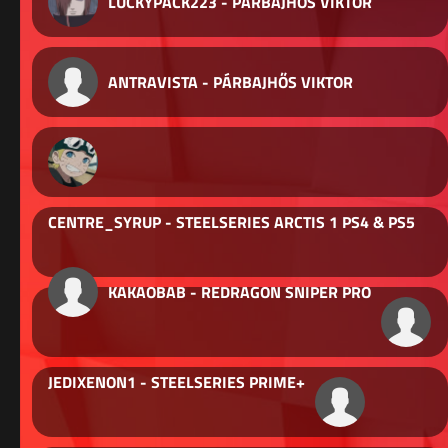
LUCKYPACK223 - PÁRBAJHŐS VIKTOR
ANTRAVISTA - PÁRBAJHŐS VIKTOR
CENTRE_SYRUP - STEELSERIES ARCTIS 1 PS4 & PS5
KAKAOBAB - REDRAGON SNIPER PRO
JEDIXENON1 - STEELSERIES PRIME+