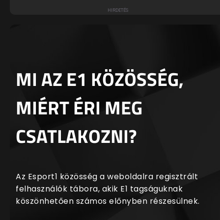
MI AZ E1 KÖZÖSSÉG,
MIÉRT ÉRI MEG
CSATLAKOZNI?
Az Esport1 közösség a weboldalra regisztrált
felhasználók tábora, akik E1 tagságuknak
köszönhetően számos előnyben részesülnek.