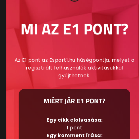
MI AZ E1 PONT?
Az E1 pont az Esport1.hu hűségpontja, melyet a
regisztrált felhasználók aktivitásukkal
gyűjthetnek.
MIÉRT JÁR E1 PONT?
Egy cikk elolvasása:
1 pont
Egy komment írása: