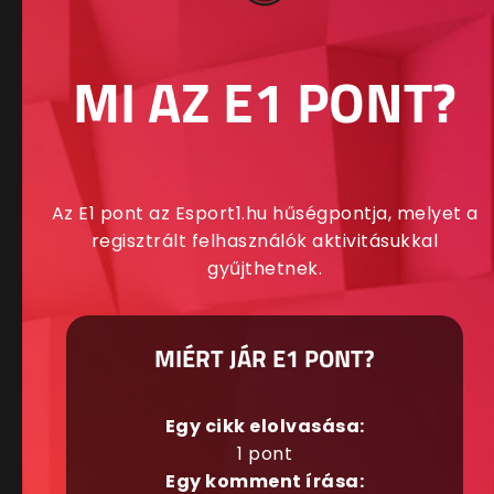
MI AZ E1 PONT?
Az E1 pont az Esport1.hu hűségpontja, melyet a
regisztrált felhasználók aktivitásukkal
gyűjthetnek.
MIÉRT JÁR E1 PONT?
Egy cikk elolvasása:
1 pont
Egy komment írása: