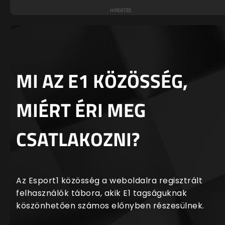
MI AZ E1 KÖZÖSSÉG,
MIÉRT ÉRI MEG
CSATLAKOZNI?
Az Esport1 közösség a weboldalra regisztrált
felhasználók tábora, akik E1 tagságuknak
köszönhetően számos előnyben részesülnek.