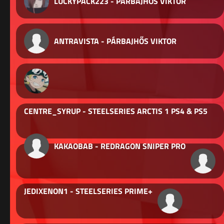
LUCKYPACK223 - PÁRBAJHŐS VIKTOR
ANTRAVISTA - PÁRBAJHŐS VIKTOR
CENTRE_SYRUP - STEELSERIES ARCTIS 1 PS4 & PS5
KAKAOBAB - REDRAGON SNIPER PRO
JEDIXENON1 - STEELSERIES PRIME+