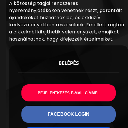
A közösség tagjai rendszeres
nyereményjátékokon vehetnek részt, garantált
ajándékokat húzhatnak be, és exkluzív
kedvezményekben részesülnek. Emellett rögtön
a cikkeknél kifejthetik véleményüket, emojikat
használhatnak, hogy kifejezzék érzelmeiket.
BELÉPÉS
BEJELENTKEZÉS E-MAIL CÍMMEL
FACEBOOK LOGIN