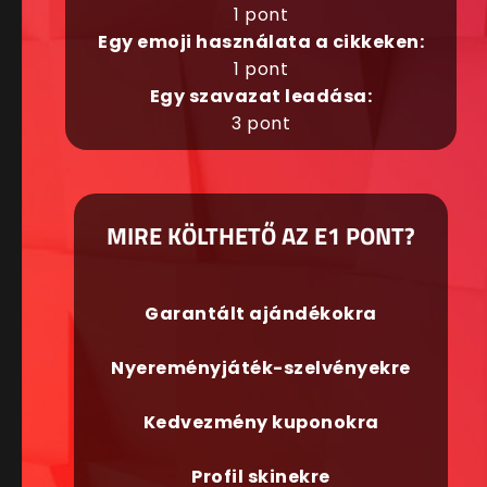
1 pont
Egy emoji használata a cikkeken:
1 pont
Egy szavazat leadása:
3 pont
MIRE KÖLTHETŐ AZ E1 PONT?
Garantált ajándékokra
Nyereményjáték-szelvényekre
Kedvezmény kuponokra
Profil skinekre