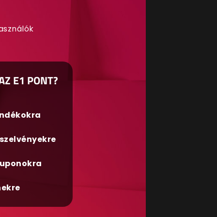
használók
AZ E1 PONT?
ándékokra
szelvényekre
uponokra
nekre