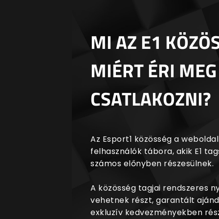
MI AZ E1 KÖZÖ
MIÉRT ÉRI MEG
CSATLAKOZNI?
Az Esport1 közösség a weboldalr
felhasználók tábora, akik E1 t
számos előnyben részesülnek.
A közösség tagjai rendszeres 
vehetnek részt, garantált aján
exkluzív kedvezményekben rész