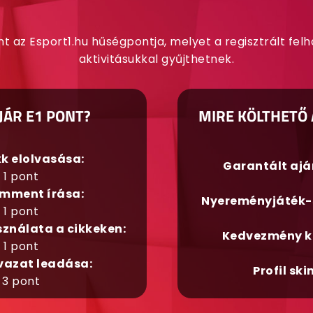
nt az Esport1.hu hűségpontja, melyet a regisztrált fel
aktivitásukkal gyűjthetnek.
JÁR E1 PONT?
MIRE KÖLTHETŐ 
kk elolvasása:
Garantált aj
1 pont
mment írása:
Nyereményjáték-
1 pont
sználata a cikkeken:
Kedvezmény k
1 pont
vazat leadása:
Profil ski
3 pont