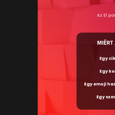
Az E1 po
MIÉRT 
Egy ci
Egy ko
Egy emoji ha
Egy sza