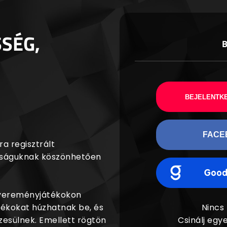
SSÉG,
BEJELENTKE
FACE
a regisztrált
agságuknak köszönhetően
nyereményjátékokon
dékokat húzhatnak be, és
Nincs
esülnek. Emellett rögtön
Csinálj egye