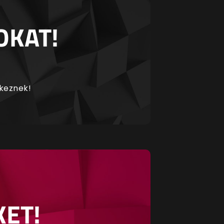
OKAT!
rkeznek!
KET!