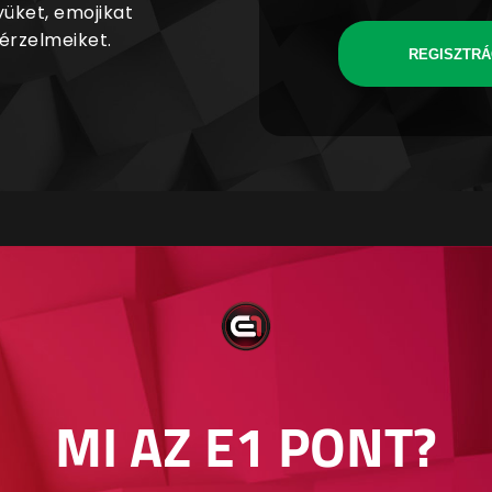
yüket, emojikat
 érzelmeiket.
REGISZTRÁ
MI AZ E1 PONT?