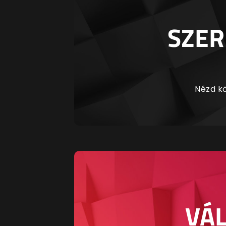
SZER
Nézd kö
VÁL