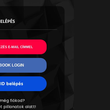
BELÉPÉS
ZÉS E-MAIL CÍMMEL
BOOK LOGIN
 még fiókod?
t pillanatok alatt!