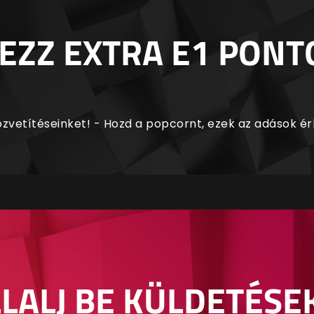
EZZ EXTRA E1 PONT
zvetítéseinket! - Hozd a popcornt, ezek az adások é
LALJ BE KÜLDETÉSE