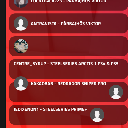
LUCKYPACK223 - PÁRBAJHŐS VIKTOR
ANTRAVISTA - PÁRBAJHŐS VIKTOR
CENTRE_SYRUP - STEELSERIES ARCTIS 1 PS4 & PS5
KAKAOBAB - REDRAGON SNIPER PRO
JEDIXENON1 - STEELSERIES PRIME+