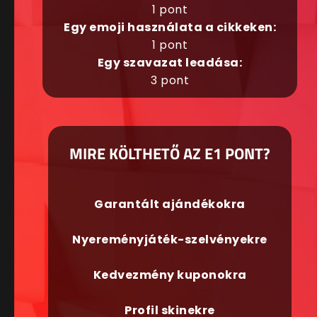
1 pont
Egy emoji használata a cikkeken:
1 pont
Egy szavazat leadása:
3 pont
MIRE KÖLTHETŐ AZ E1 PONT?
Garantált ajándékokra
Nyereményjáték-szelvényekre
Kedvezmény kuponokra
Profil skinekre