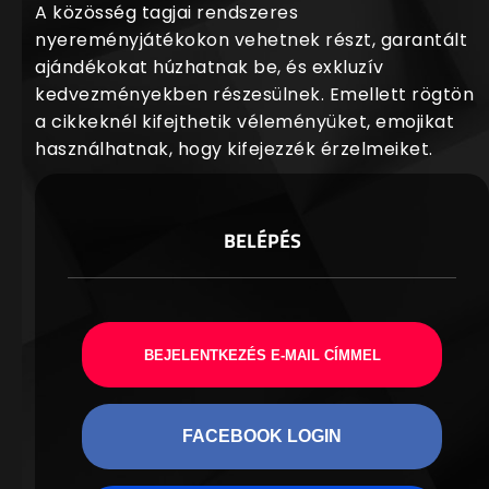
A közösség tagjai rendszeres
nyereményjátékokon vehetnek részt, garantált
ajándékokat húzhatnak be, és exkluzív
kedvezményekben részesülnek. Emellett rögtön
a cikkeknél kifejthetik véleményüket, emojikat
használhatnak, hogy kifejezzék érzelmeiket.
BELÉPÉS
BEJELENTKEZÉS E-MAIL CÍMMEL
FACEBOOK LOGIN