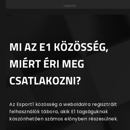
MI AZ E1 KÖZÖSSÉG,
MIÉRT ÉRI MEG
CSATLAKOZNI?
Az Esport1 közösség a weboldalra regisztrált
felhasználók tábora, akik E1 tagságuknak
köszönhetően számos előnyben részesülnek.