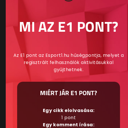
MI AZ E1 PONT?
Az E1 pont az Esport1.hu hűségpontja, melyet a
regisztrált felhasználók aktivitásukkal
gyűjthetnek.
MIÉRT JÁR E1 PONT?
Egy cikk elolvasása:
1 pont
Egy komment írása: