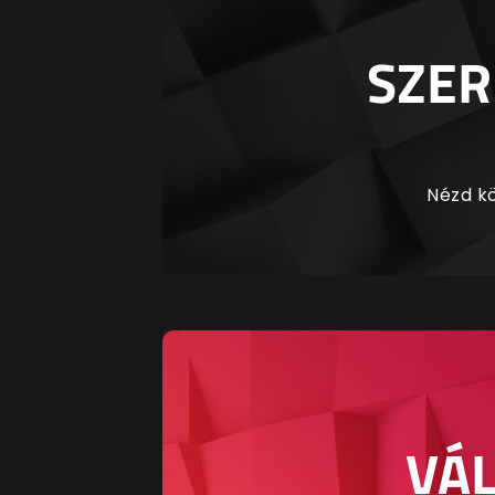
SZER
Nézd kö
VÁL