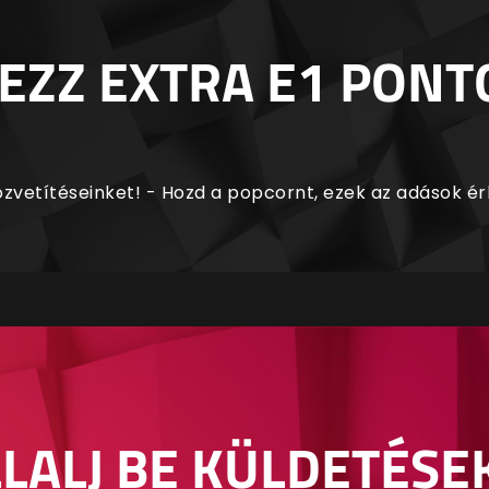
EZZ EXTRA E1 PONT
zvetítéseinket! - Hozd a popcornt, ezek az adások é
LALJ BE KÜLDETÉSE