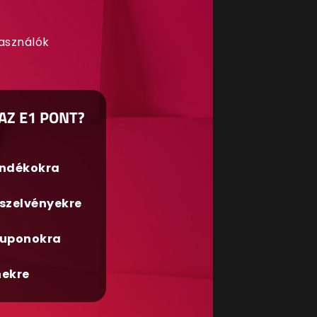
használók
AZ E1 PONT?
ándékokra
szelvényekre
uponokra
nekre