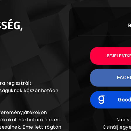
SSÉG,
BEJELENTKE
FACE
a regisztrált
agságuknak köszönhetően
nyereményjátékokon
dékokat húzhatnak be, és
Nincs
esülnek. Emellett rögtön
Csinálj egye