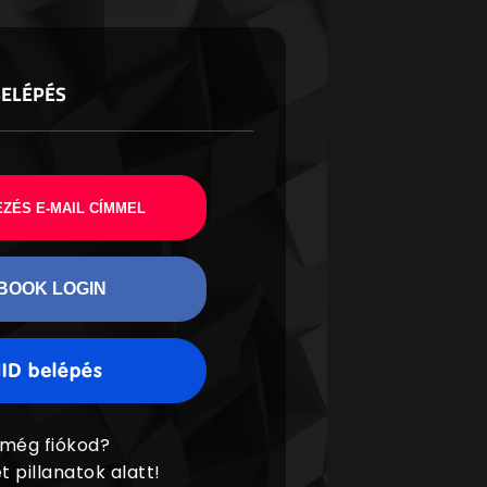
BELÉPÉS
ZÉS E-MAIL CÍMMEL
BOOK LOGIN
 még fiókod?
t pillanatok alatt!