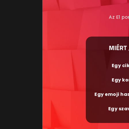
Az E1 po
MIÉRT 
Egy ci
Egy ko
Egy emoji ha
Egy sza