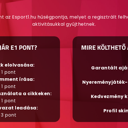
nt az Esport1.hu hűségpontja, melyet a regisztrált fel
aktivitásukkal gyűjthetnek.
JÁR E1 PONT?
MIRE KÖLTHETŐ 
kk elolvasása:
Garantált aj
1 pont
mment írása:
Nyereményjáték-
1 pont
sználata a cikkeken:
Kedvezmény k
1 pont
vazat leadása:
Profil ski
3 pont