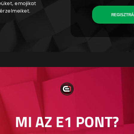
yüket, emojikat
 érzelmeiket.
REGISZTRÁ
MI AZ E1 PONT?