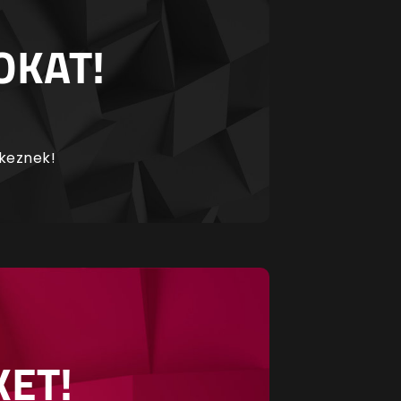
OKAT!
rkeznek!
KET!