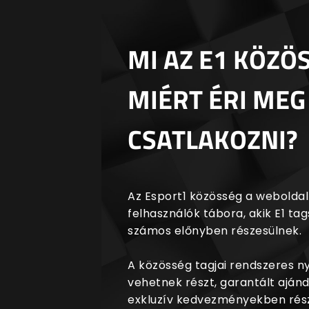
MI AZ E1 KÖZÖ
MIÉRT ÉRI MEG
CSATLAKOZNI?
Az Esport1 közösség a weboldalr
felhasználók tábora, akik E1 t
számos előnyben részesülnek.
A közösség tagjai rendszeres 
vehetnek részt, garantált aján
exkluzív kedvezményekben rész