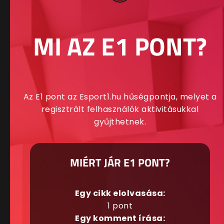
MI AZ E1 PONT?
Az E1 pont az Esport1.hu hűségpontja, melyet a
regisztrált felhasználók aktivitásukkal
gyűjthetnek.
MIÉRT JÁR E1 PONT?
Egy cikk elolvasása:
1 pont
Egy komment írása: