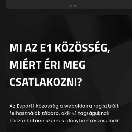
MI AZ E1 KÖZÖSSÉG,
MIÉRT ÉRI MEG
CSATLAKOZNI?
Az Esport1 közösség a weboldalra regisztrált
felhasználók tábora, akik E1 tagságuknak
köszönhetően számos előnyben részesülnek.