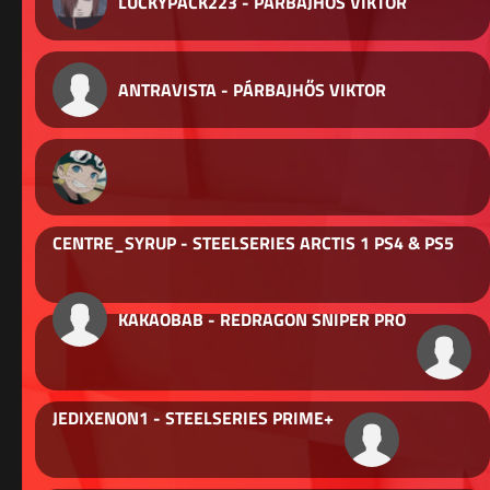
LUCKYPACK223 - PÁRBAJHŐS VIKTOR
ANTRAVISTA - PÁRBAJHŐS VIKTOR
CENTRE_SYRUP - STEELSERIES ARCTIS 1 PS4 & PS5
KAKAOBAB - REDRAGON SNIPER PRO
JEDIXENON1 - STEELSERIES PRIME+