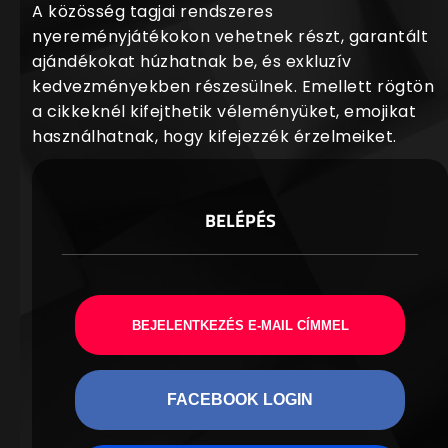
A közösség tagjai rendszeres
nyereményjátékokon vehetnek részt, garantált
ajándékokat húzhatnak be, és exkluzív
kedvezményekben részesülnek. Emellett rögtön
a cikkeknél kifejthetik véleményüket, emojikat
használhatnak, hogy kifejezzék érzelmeiket.
BELÉPÉS
BEJELENTKEZÉS E-MAIL CÍMMEL
FACEBOOK LOGIN