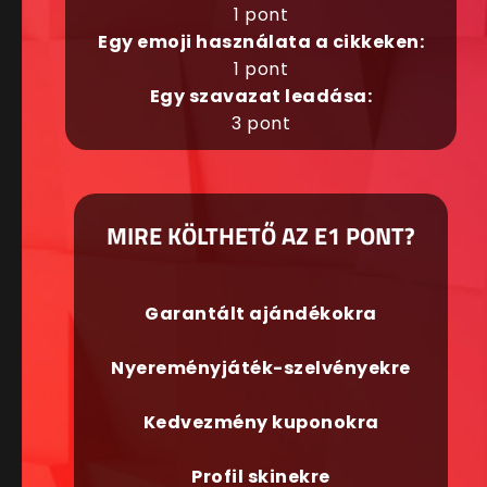
1 pont
Egy emoji használata a cikkeken:
1 pont
Egy szavazat leadása:
3 pont
MIRE KÖLTHETŐ AZ E1 PONT?
Garantált ajándékokra
Nyereményjáték-szelvényekre
Kedvezmény kuponokra
Profil skinekre