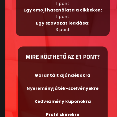
1 pont
Egy emoji használata a cikkeken:
1 pont
Egy szavazat leadása:
3 pont
MIRE KÖLTHETŐ AZ E1 PONT?
Garantált ajándékokra
Nyereményjáték-szelvényekre
Kedvezmény kuponokra
Profil skinekre