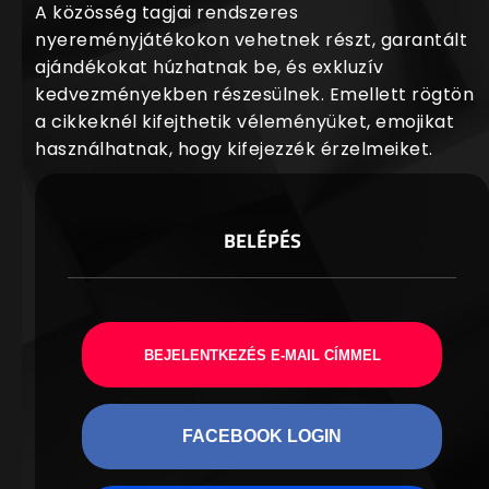
A közösség tagjai rendszeres
nyereményjátékokon vehetnek részt, garantált
ajándékokat húzhatnak be, és exkluzív
kedvezményekben részesülnek. Emellett rögtön
a cikkeknél kifejthetik véleményüket, emojikat
használhatnak, hogy kifejezzék érzelmeiket.
BELÉPÉS
BEJELENTKEZÉS E-MAIL CÍMMEL
FACEBOOK LOGIN