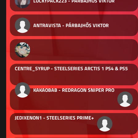
LUCKYPACK223 - PÁRBAJHŐS VIKTOR
ANTRAVISTA - PÁRBAJHŐS VIKTOR
CENTRE_SYRUP - STEELSERIES ARCTIS 1 PS4 & PS5
KAKAOBAB - REDRAGON SNIPER PRO
JEDIXENON1 - STEELSERIES PRIME+