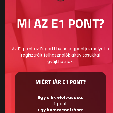
MI AZ E1 PONT?
Az E1 pont az Esport1.hu hűségpontja, melyet a
regisztrált felhasználók aktivitásukkal
gyűjthetnek.
MIÉRT JÁR E1 PONT?
Egy cikk elolvasása:
1 pont
Egy komment írása: