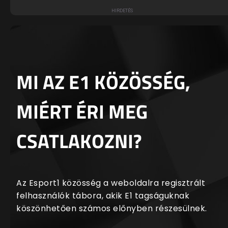
MI AZ E1 KÖZÖSSÉG,
MIÉRT ÉRI MEG
CSATLAKOZNI?
Az Esport1 közösség a weboldalra regisztrált
felhasználók tábora, akik E1 tagságuknak
köszönhetően számos előnyben részesülnek.