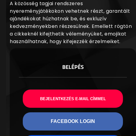
A közösség tagjai rendszeres
nyereményjátékokon vehetnek részt, garantált
ajándékokat húzhatnak be, és exkluzív
kedvezményekben részesülnek. Emellett rögtön
a cikkeknél kifejthetik véleményüket, emojikat
használhatnak, hogy kifejezzék érzelmeiket.
BELÉPÉS
BEJELENTKEZÉS E-MAIL CÍMMEL
FACEBOOK LOGIN