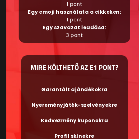
1 pont
Egy emoji használata a cikkeken:
1 pont
Egy szavazat leadása:
3 pont
MIRE KÖLTHETŐ AZ E1 PONT?
Garantált ajándékokra
Nyereményjáték-szelvényekre
Kedvezmény kuponokra
Profil skinekre