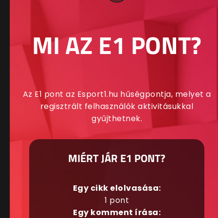
MI AZ E1 PONT?
Az E1 pont az Esport1.hu hűségpontja, melyet a
regisztrált felhasználók aktivitásukkal
gyűjthetnek.
MIÉRT JÁR E1 PONT?
Egy cikk elolvasása:
1 pont
Egy komment írása: