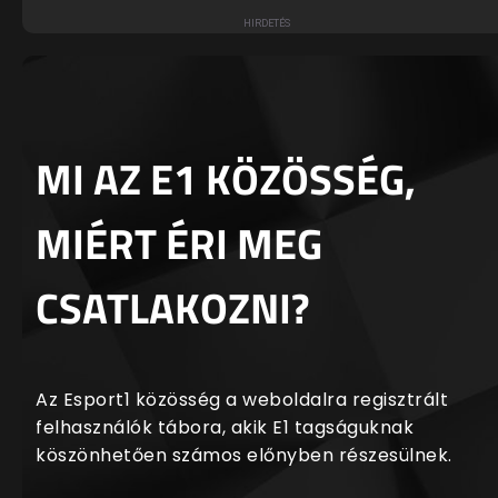
MI AZ E1 KÖZÖSSÉG,
MIÉRT ÉRI MEG
CSATLAKOZNI?
Az Esport1 közösség a weboldalra regisztrált
felhasználók tábora, akik E1 tagságuknak
köszönhetően számos előnyben részesülnek.