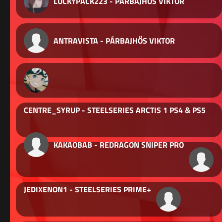
LUCKYPACK223 - PÁRBAJHŐS VIKTOR
ANTRAVISTA - PÁRBAJHŐS VIKTOR
CENTRE_SYRUP - STEELSERIES ARCTIS 1 PS4 & PS5
KAKAOBAB - REDRAGON SNIPER PRO
JEDIXENON1 - STEELSERIES PRIME+