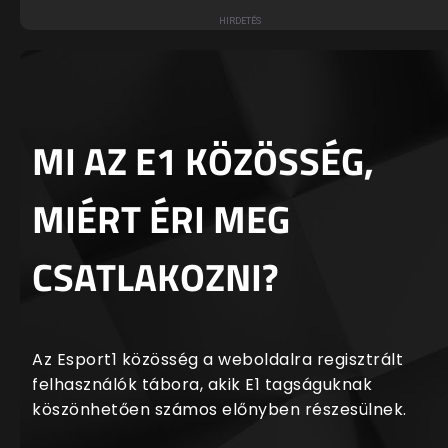
MI AZ E1 KÖZÖSSÉG,
MIÉRT ÉRI MEG
CSATLAKOZNI?
Az Esport1 közösség a weboldalra regisztrált
felhasználók tábora, akik E1 tagságuknak
köszönhetően számos előnyben részesülnek.