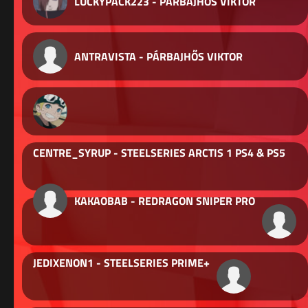
LUCKYPACK223 - PÁRBAJHŐS VIKTOR
ANTRAVISTA - PÁRBAJHŐS VIKTOR
CENTRE_SYRUP - STEELSERIES ARCTIS 1 PS4 & PS5
KAKAOBAB - REDRAGON SNIPER PRO
JEDIXENON1 - STEELSERIES PRIME+