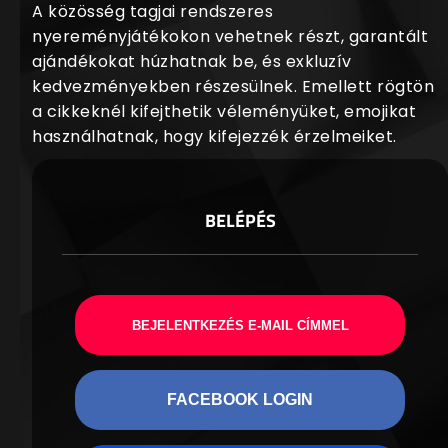
A közösség tagjai rendszeres
nyereményjátékokon vehetnek részt, garantált
ajándékokat húzhatnak be, és exkluzív
kedvezményekben részesülnek. Emellett rögtön
a cikkeknél kifejthetik véleményüket, emojikat
használhatnak, hogy kifejezzék érzelmeiket.
BELÉPÉS
BEJELENTKEZÉS E-MAIL CÍMMEL
FACEBOOK LOGIN