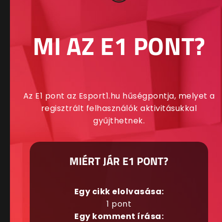
MI AZ E1 PONT?
Az E1 pont az Esport1.hu hűségpontja, melyet a
regisztrált felhasználók aktivitásukkal
gyűjthetnek.
MIÉRT JÁR E1 PONT?
Egy cikk elolvasása:
1 pont
Egy komment írása: