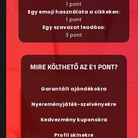
1 pont
Egy emoji használata a cikkeken:
1 pont
Egy szavazat leadása:
3 pont
MIRE KÖLTHETŐ AZ E1 PONT?
Garantált ajándékokra
Nyereményjáték-szelvényekre
Kedvezmény kuponokra
Profil skinekre