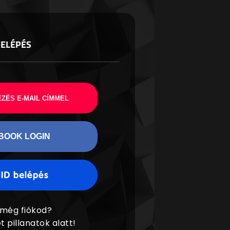
BELÉPÉS
ZÉS E-MAIL CÍMMEL
BOOK LOGIN
 még fiókod?
t pillanatok alatt!