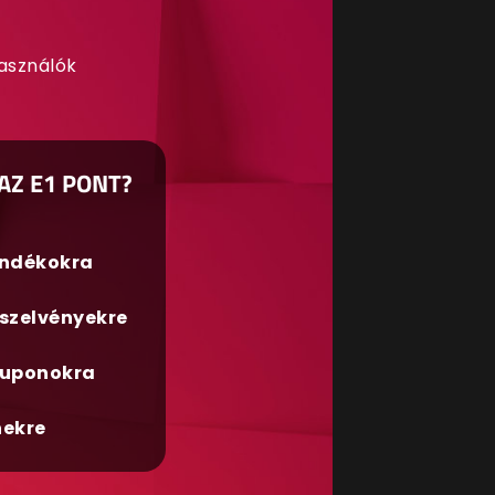
használók
AZ E1 PONT?
ándékokra
szelvényekre
uponokra
nekre