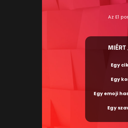
Az E1 po
MIÉRT 
Egy ci
Egy ko
Egy emoji ha
Egy sza