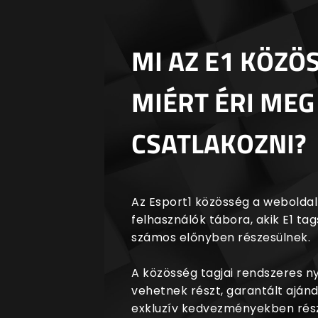
MI AZ E1 KÖZÖ
MIÉRT ÉRI MEG
CSATLAKOZNI?
Az Esport1 közösség a weboldalr
felhasználók tábora, akik E1 t
számos előnyben részesülnek.
A közösség tagjai rendszeres 
vehetnek részt, garantált aján
exkluzív kedvezményekben rész