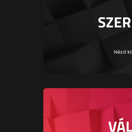
SZER
Nézd kö
VÁL