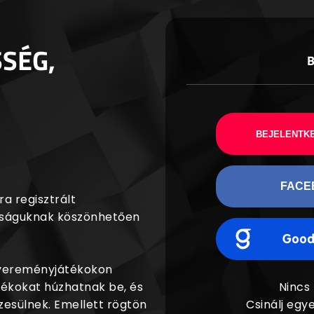
SSÉG,
BEJELENTKE
FACE
a regisztrált
agságuknak köszönhetően
nyereményjátékokon
dékokat húzhatnak be, és
Nincs
esülnek. Emellett rögtön
Csinálj egye