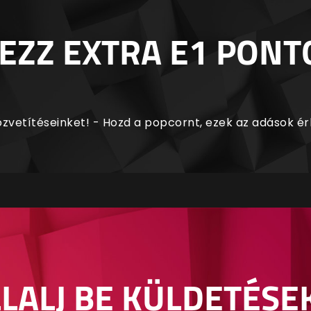
EZZ EXTRA E1 PONT
zvetítéseinket! - Hozd a popcornt, ezek az adások é
LALJ BE KÜLDETÉSE