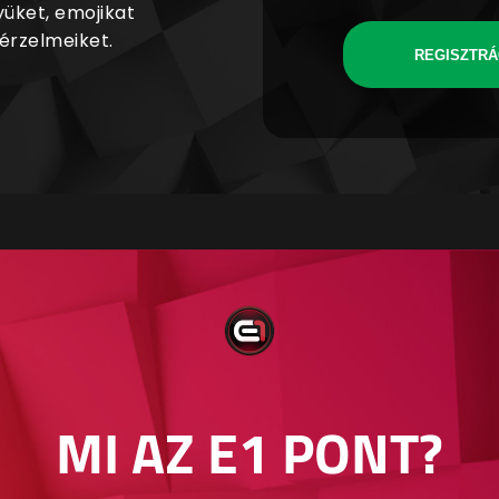
yüket, emojikat
 érzelmeiket.
REGISZTRÁ
MI AZ E1 PONT?