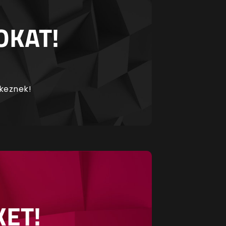
OKAT!
rkeznek!
KET!