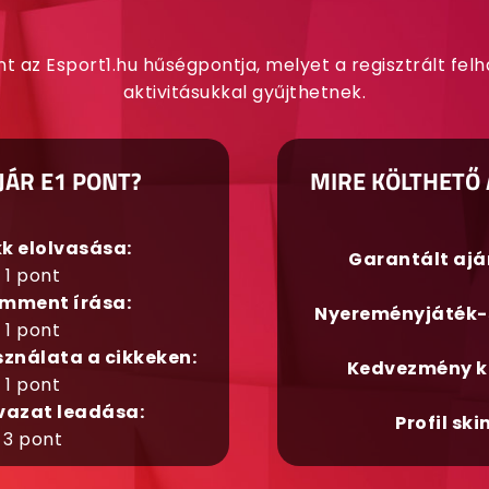
nt az Esport1.hu hűségpontja, melyet a regisztrált fel
aktivitásukkal gyűjthetnek.
JÁR E1 PONT?
MIRE KÖLTHETŐ 
kk elolvasása:
Garantált aj
1 pont
mment írása:
Nyereményjáték-
1 pont
sználata a cikkeken:
Kedvezmény k
1 pont
vazat leadása:
Profil ski
3 pont