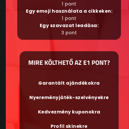
1 pont
Egy emoji használata a cikkeken:
1 pont
Egy szavazat leadása:
3 pont
MIRE KÖLTHETŐ AZ E1 PONT?
Garantált ajándékokra
Nyereményjáték-szelvényekre
Kedvezmény kuponokra
Profil skinekre