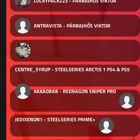
LUCKYPACK223 - PÁRBAJHŐS VIKTOR
ANTRAVISTA - PÁRBAJHŐS VIKTOR
CENTRE_SYRUP - STEELSERIES ARCTIS 1 PS4 & PS5
KAKAOBAB - REDRAGON SNIPER PRO
JEDIXENON1 - STEELSERIES PRIME+