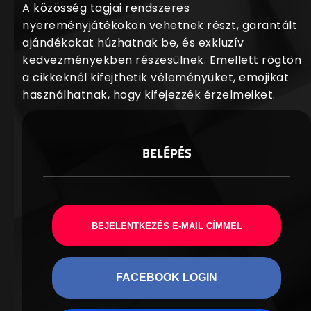
A közösség tagjai rendszeres
nyereményjátékokon vehetnek részt, garantált
ajándékokat húzhatnak be, és exkluzív
kedvezményekben részesülnek. Emellett rögtön
a cikkeknél kifejthetik véleményüket, emojikat
használhatnak, hogy kifejezzék érzelmeiket.
BELÉPÉS
BEJELENTKEZÉS E-MAIL CÍMMEL
FACEBOOK LOGIN