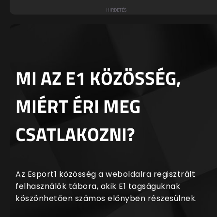
MI AZ E1 KÖZÖSSÉG,
MIÉRT ÉRI MEG
CSATLAKOZNI?
Az Esport1 közösség a weboldalra regisztrált
felhasználók tábora, akik E1 tagságuknak
köszönhetően számos előnyben részesülnek.