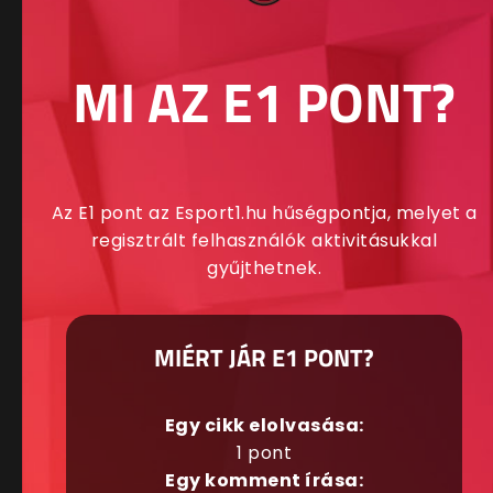
MI AZ E1 PONT?
Az E1 pont az Esport1.hu hűségpontja, melyet a
regisztrált felhasználók aktivitásukkal
gyűjthetnek.
MIÉRT JÁR E1 PONT?
Egy cikk elolvasása:
1 pont
Egy komment írása: