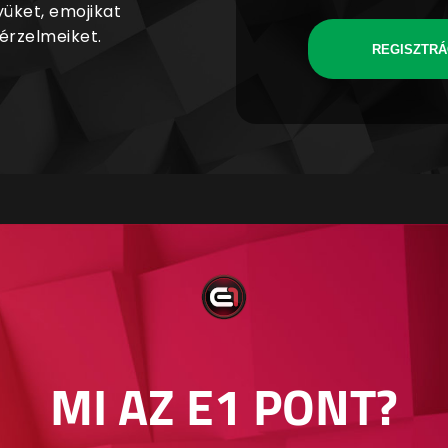
yüket, emojikat
 érzelmeiket.
REGISZTRÁ
MI AZ E1 PONT?