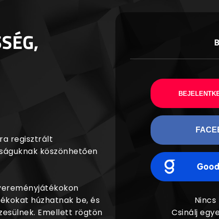
SSÉG,
BEJELENTKE
FACE
a regisztrált
agságuknak köszönhetően
nyereményjátékokon
dékokat húzhatnak be, és
Nincs
esülnek. Emellett rögtön
Csinálj egye