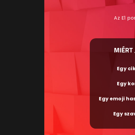
Az E1 po
MIÉRT 
Egy ci
Egy ko
Egy emoji ha
Egy sza