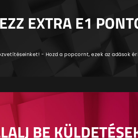
EZZ EXTRA E1 PONT
zvetítéseinket! - Hozd a popcornt, ezek az adások é
LALJ BE KÜLDETÉSE