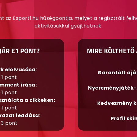
nt az Esport1.hu hűségpontja, melyet a regisztrált fel
aktivitásukkal gyűjthetnek.
JÁR E1 PONT?
MIRE KÖLTHETŐ 
kk elolvasása:
Garantált aj
1 pont
mment írása:
Nyereményjáték-
1 pont
sználata a cikkeken:
Kedvezmény k
1 pont
vazat leadása:
Profil ski
3 pont