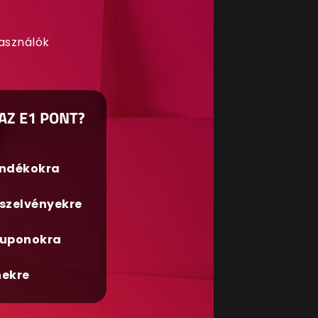
használók
AZ E1 PONT?
ándékokra
szelvényekre
uponokra
nekre