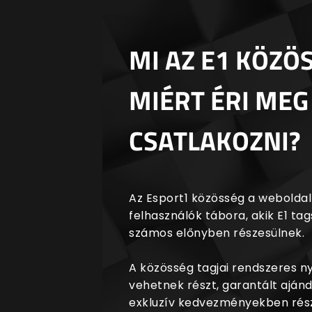
MI AZ E1 KÖZÖ
MIÉRT ÉRI MEG
CSATLAKOZNI?
Az Esport1 közösség a weboldalr
felhasználók tábora, akik E1 t
számos előnyben részesülnek.
A közösség tagjai rendszeres 
vehetnek részt, garantált aján
exkluzív kedvezményekben rész