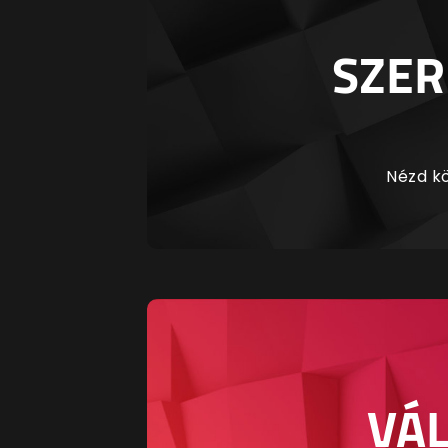
SZER
Nézd kö
VÁL