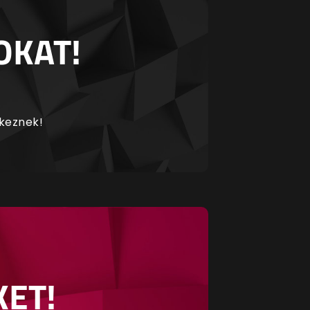
OKAT!
rkeznek!
KET!