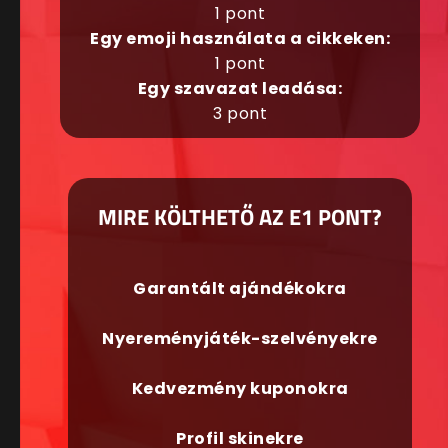
1 pont
Egy emoji használata a cikkeken:
1 pont
Egy szavazat leadása:
3 pont
MIRE KÖLTHETŐ AZ E1 PONT?
Garantált ajándékokra
Nyereményjáték-szelvényekre
Kedvezmény kuponokra
Profil skinekre