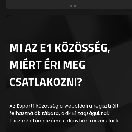
MI AZ E1 KÖZÖSSÉG,
MIÉRT ÉRI MEG
CSATLAKOZNI?
Az Esport1 közösség a weboldalra regisztrált
felhasználók tábora, akik E1 tagságuknak
köszönhetően számos előnyben részesülnek.