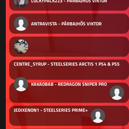
LUCKYPACK223 - PÁRBAJHŐS VIKTOR
ANTRAVISTA - PÁRBAJHŐS VIKTOR
CENTRE_SYRUP - STEELSERIES ARCTIS 1 PS4 & PS5
KAKAOBAB - REDRAGON SNIPER PRO
JEDIXENON1 - STEELSERIES PRIME+