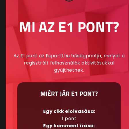
MI AZ E1 PONT?
Az E1 pont az Esport1.hu hűségpontja, melyet a
regisztrált felhasználók aktivitásukkal
gyűjthetnek.
MIÉRT JÁR E1 PONT?
Egy cikk elolvasása:
1 pont
Egy komment írása: