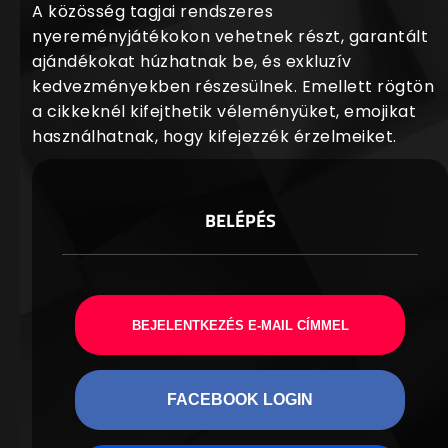
A közösség tagjai rendszeres
nyereményjátékokon vehetnek részt, garantált
ajándékokat húzhatnak be, és exkluzív
kedvezményekben részesülnek. Emellett rögtön
a cikkeknél kifejthetik véleményüket, emojikat
használhatnak, hogy kifejezzék érzelmeiket.
BELÉPÉS
BEJELENTKEZÉS E-MAIL CÍMMEL
FACEBOOK LOGIN