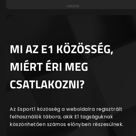
MI AZ E1 KÖZÖSSÉG,
MIÉRT ÉRI MEG
CSATLAKOZNI?
Az Esport1 közösség a weboldalra regisztrált
felhasználók tábora, akik E1 tagságuknak
köszönhetően számos előnyben részesülnek.