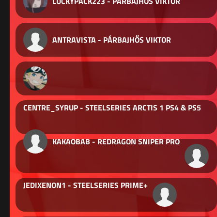
LUCKYPACK223 - PÁRBAJHŐS VIKTOR
ANTRAVISTA - PÁRBAJHŐS VIKTOR
CENTRE_SYRUP - STEELSERIES ARCTIS 1 PS4 & PS5
KAKAOBAB - REDRAGON SNIPER PRO
JEDIXENON1 - STEELSERIES PRIME+