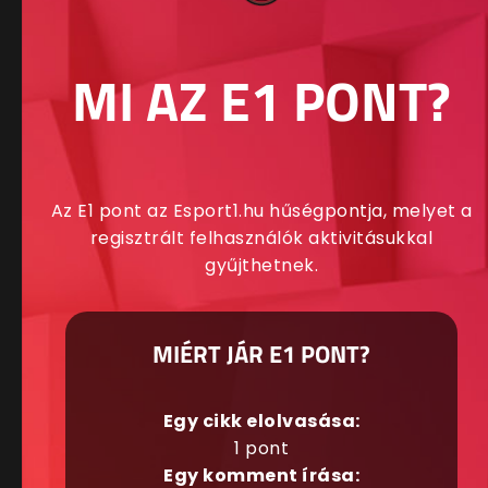
MI AZ E1 PONT?
Az E1 pont az Esport1.hu hűségpontja, melyet a
regisztrált felhasználók aktivitásukkal
gyűjthetnek.
MIÉRT JÁR E1 PONT?
Egy cikk elolvasása:
1 pont
Egy komment írása: