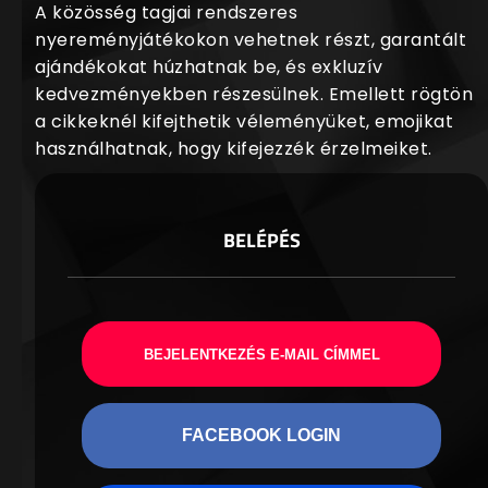
A közösség tagjai rendszeres
nyereményjátékokon vehetnek részt, garantált
ajándékokat húzhatnak be, és exkluzív
kedvezményekben részesülnek. Emellett rögtön
a cikkeknél kifejthetik véleményüket, emojikat
használhatnak, hogy kifejezzék érzelmeiket.
BELÉPÉS
BEJELENTKEZÉS E-MAIL CÍMMEL
FACEBOOK LOGIN