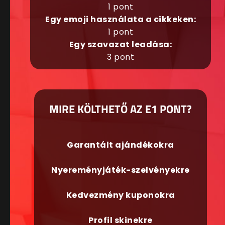
1 pont
Egy emoji használata a cikkeken:
1 pont
Egy szavazat leadása:
3 pont
MIRE KÖLTHETŐ AZ E1 PONT?
Garantált ajándékokra
Nyereményjáték-szelvényekre
Kedvezmény kuponokra
Profil skinekre