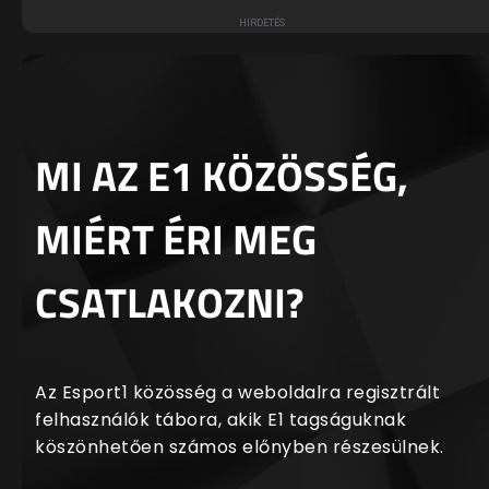
MI AZ E1 KÖZÖSSÉG,
MIÉRT ÉRI MEG
CSATLAKOZNI?
Az Esport1 közösség a weboldalra regisztrált
felhasználók tábora, akik E1 tagságuknak
köszönhetően számos előnyben részesülnek.