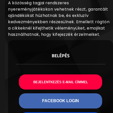
A közösség tagjai rendszeres
nyereményjátékokon vehetnek részt, garantált
ajándékokat húzhatnak be, és exkluzív
kedvezményekben részesülnek. Emellett rögtön
a cikkeknél kifejthetik véleményüket, emojikat
használhatnak, hogy kifejezzék érzelmeiket.
BELÉPÉS
BEJELENTKEZÉS E-MAIL CÍMMEL
FACEBOOK LOGIN