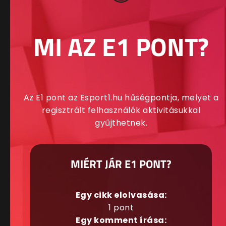
MI AZ E1 PONT?
Az E1 pont az Esport1.hu hűségpontja, melyet a
regisztrált felhasználók aktivitásukkal
gyűjthetnek.
MIÉRT JÁR E1 PONT?
Egy cikk elolvasása:
1 pont
Egy komment írása: