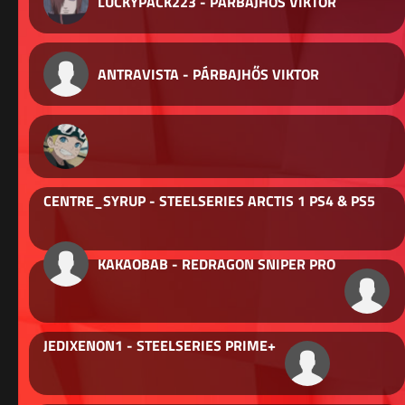
LUCKYPACK223 - PÁRBAJHŐS VIKTOR
ANTRAVISTA - PÁRBAJHŐS VIKTOR
CENTRE_SYRUP - STEELSERIES ARCTIS 1 PS4 & PS5
KAKAOBAB - REDRAGON SNIPER PRO
JEDIXENON1 - STEELSERIES PRIME+