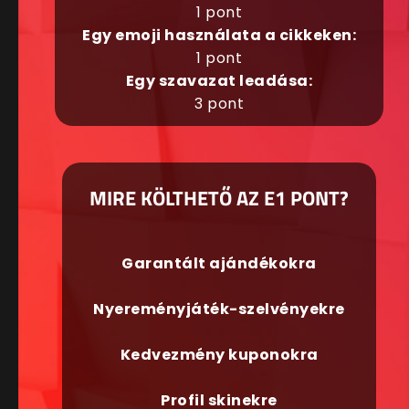
1 pont
Egy emoji használata a cikkeken:
1 pont
Egy szavazat leadása:
3 pont
MIRE KÖLTHETŐ AZ E1 PONT?
Garantált ajándékokra
Nyereményjáték-szelvényekre
Kedvezmény kuponokra
Profil skinekre