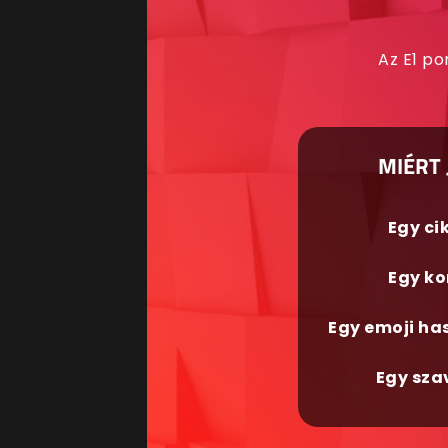
Az E1 po
MIÉRT 
Egy ci
Egy ko
Egy emoji ha
Egy sza