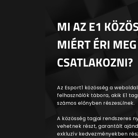
MI AZ E1 KÖZÖ
MIÉRT ÉRI MEG
CSATLAKOZNI?
Az Esport1 közösség a weboldalr
felhasználók tábora, akik E1 t
számos előnyben részesülnek.
A közösség tagjai rendszeres 
vehetnek részt, garantált aján
exkluzív kedvezményekben rész