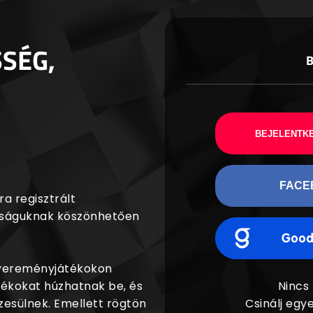
SSÉG,
BEJELENTKE
FACE
a regisztrált
agságuknak köszönhetően
nyereményjátékokon
dékokat húzhatnak be, és
Nincs
esülnek. Emellett rögtön
Csinálj egye