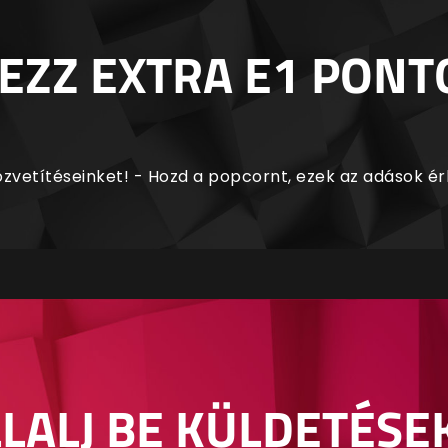
EZZ EXTRA E1 PONT
zvetítéseinket! - Hozd a popcornt, ezek az adások é
LALJ BE KÜLDETÉSE