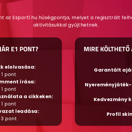
nt az Esport1.hu hűségpontja, melyet a regisztrált fel
aktivitásukkal gyűjthetnek.
JÁR E1 PONT?
MIRE KÖLTHETŐ 
kk elolvasása:
Garantált aj
1 pont
mment írása:
Nyereményjáték-
1 pont
sználata a cikkeken:
Kedvezmény k
1 pont
vazat leadása:
Profil ski
3 pont