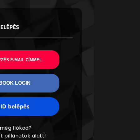
BELÉPÉS
ZÉS E-MAIL CÍMMEL
BOOK LOGIN
 még fiókod?
t pillanatok alatt!