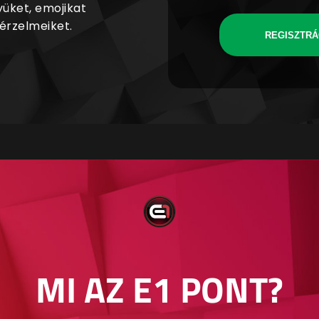
yüket, emojikat
 érzelmeiket.
REGISZTRÁ
MI AZ E1 PONT?