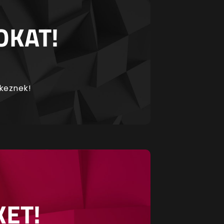
OKAT!
rkeznek!
KET!