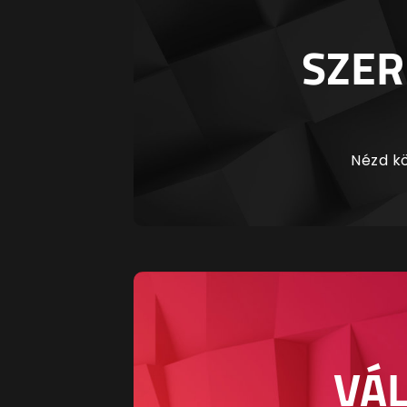
SZER
Nézd kö
VÁL