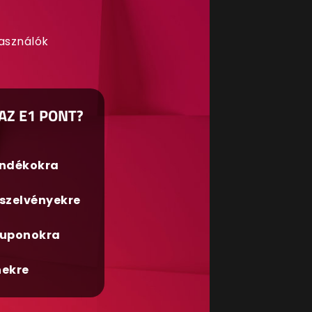
használók
AZ E1 PONT?
ándékokra
szelvényekre
uponokra
nekre