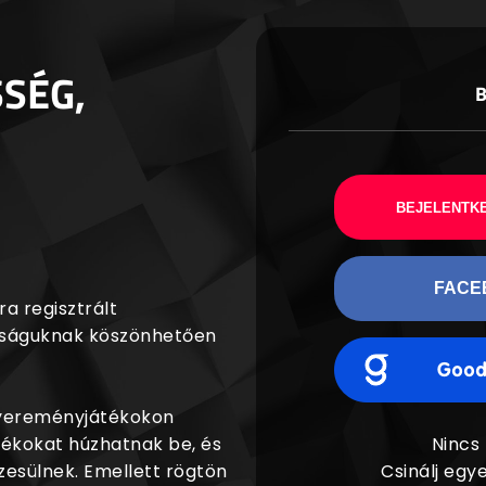
SSÉG,
BEJELENTKE
FACE
a regisztrált
agságuknak köszönhetően
nyereményjátékokon
dékokat húzhatnak be, és
Nincs
esülnek. Emellett rögtön
Csinálj egye