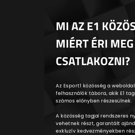
MI AZ E1 KÖZÖ
MIÉRT ÉRI MEG
CSATLAKOZNI?
Az Esport1 közösség a weboldalr
felhasználók tábora, akik E1 t
számos előnyben részesülnek.
A közösség tagjai rendszeres 
vehetnek részt, garantált aján
exkluzív kedvezményekben rész