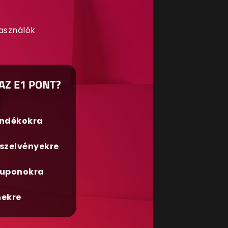
használók
AZ E1 PONT?
ándékokra
szelvényekre
uponokra
nekre