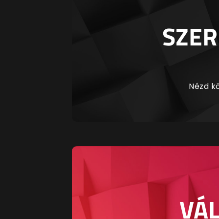
SZER
Nézd kö
VÁL