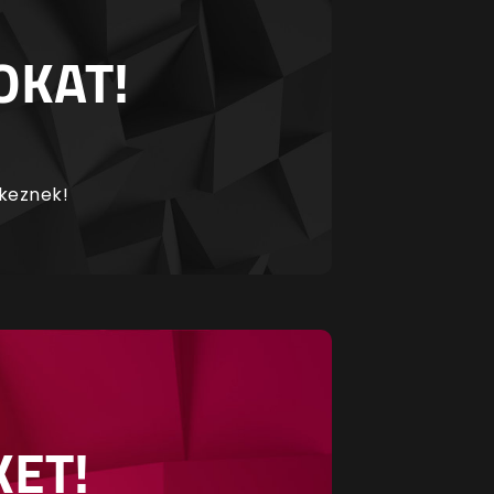
OKAT!
rkeznek!
KET!