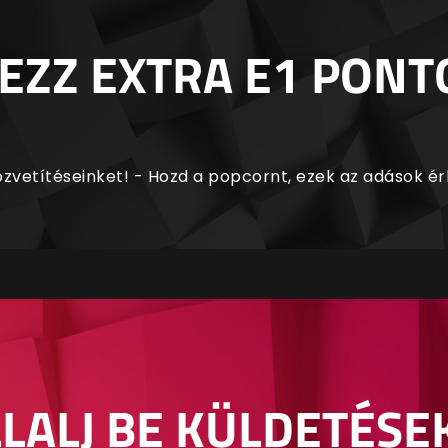
EZZ EXTRA E1 PONT
zvetítéseinket! - Hozd a popcornt, ezek az adások é
LALJ BE KÜLDETÉSE