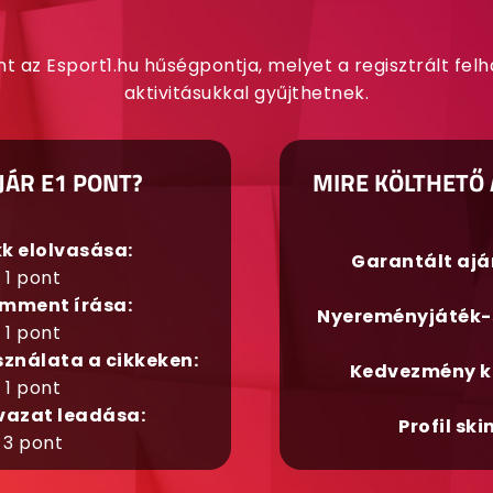
nt az Esport1.hu hűségpontja, melyet a regisztrált fel
aktivitásukkal gyűjthetnek.
JÁR E1 PONT?
MIRE KÖLTHETŐ 
kk elolvasása:
Garantált aj
1 pont
mment írása:
Nyereményjáték-
1 pont
sználata a cikkeken:
Kedvezmény k
1 pont
vazat leadása:
Profil ski
3 pont