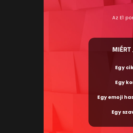
Az E1 po
MIÉRT 
Egy ci
Egy ko
Egy emoji ha
Egy sza