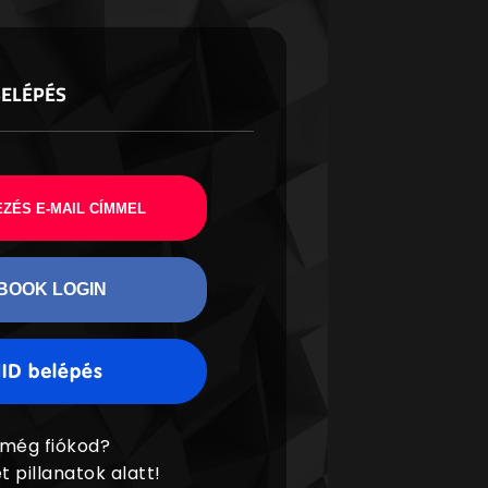
BELÉPÉS
ZÉS E-MAIL CÍMMEL
BOOK LOGIN
 még fiókod?
t pillanatok alatt!