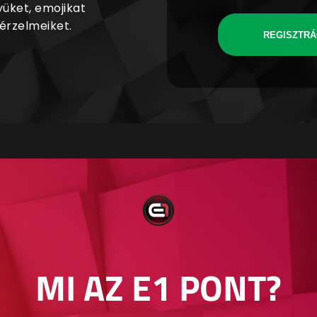
yüket, emojikat
 érzelmeiket.
REGISZTRÁ
MI AZ E1 PONT?