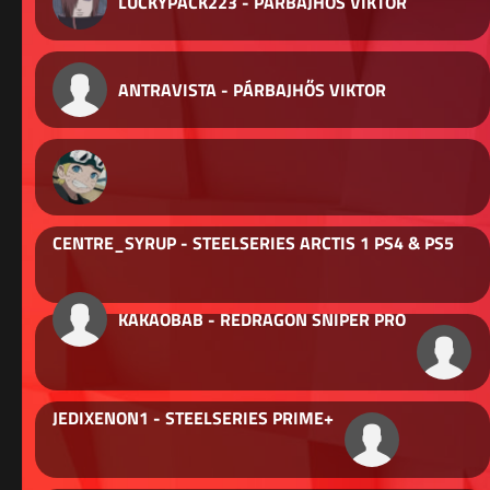
LUCKYPACK223 - PÁRBAJHŐS VIKTOR
ANTRAVISTA - PÁRBAJHŐS VIKTOR
CENTRE_SYRUP - STEELSERIES ARCTIS 1 PS4 & PS5
KAKAOBAB - REDRAGON SNIPER PRO
JEDIXENON1 - STEELSERIES PRIME+