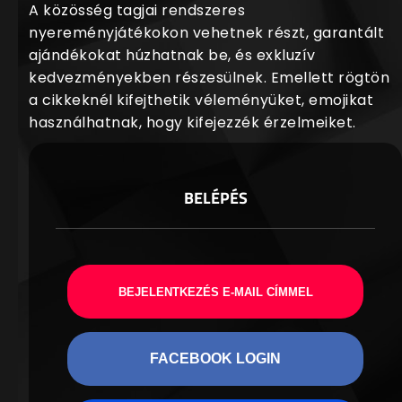
A közösség tagjai rendszeres
nyereményjátékokon vehetnek részt, garantált
ajándékokat húzhatnak be, és exkluzív
kedvezményekben részesülnek. Emellett rögtön
a cikkeknél kifejthetik véleményüket, emojikat
használhatnak, hogy kifejezzék érzelmeiket.
BELÉPÉS
BEJELENTKEZÉS E-MAIL CÍMMEL
FACEBOOK LOGIN