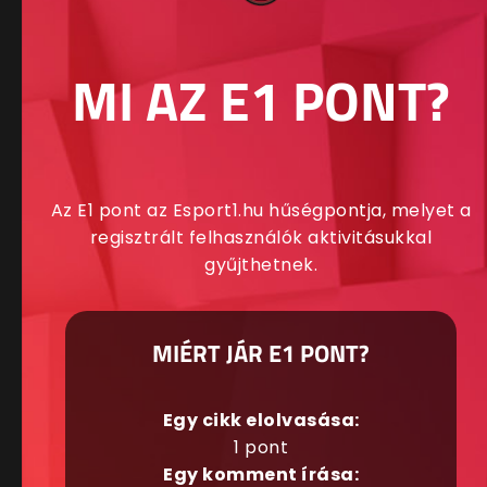
MI AZ E1 PONT?
Az E1 pont az Esport1.hu hűségpontja, melyet a
regisztrált felhasználók aktivitásukkal
gyűjthetnek.
MIÉRT JÁR E1 PONT?
Egy cikk elolvasása:
1 pont
Egy komment írása: