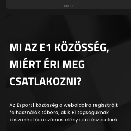
MI AZ E1 KÖZÖSSÉG,
MIÉRT ÉRI MEG
CSATLAKOZNI?
Az Esport1 közösség a weboldalra regisztrált
felhasználók tábora, akik E1 tagságuknak
köszönhetően számos előnyben részesülnek.