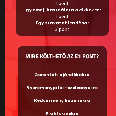
1 pont
Egy emoji használata a cikkeken:
1 pont
Egy szavazat leadása:
3 pont
MIRE KÖLTHETŐ AZ E1 PONT?
Garantált ajándékokra
Nyereményjáték-szelvényekre
Kedvezmény kuponokra
Profil skinekre