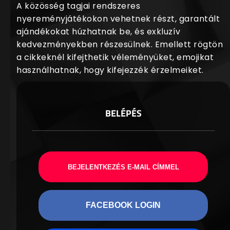
A közösség tagjai rendszeres
nyereményjátékokon vehetnek részt, garantált
ajándékokat húzhatnak be, és exkluzív
kedvezményekben részesülnek. Emellett rögtön
a cikkeknél kifejthetik véleményüket, emojikat
használhatnak, hogy kifejezzék érzelmeiket.
BELÉPÉS
BEJELENTKEZÉS E-MAIL CÍMMEL
FACEBOOK LOGIN