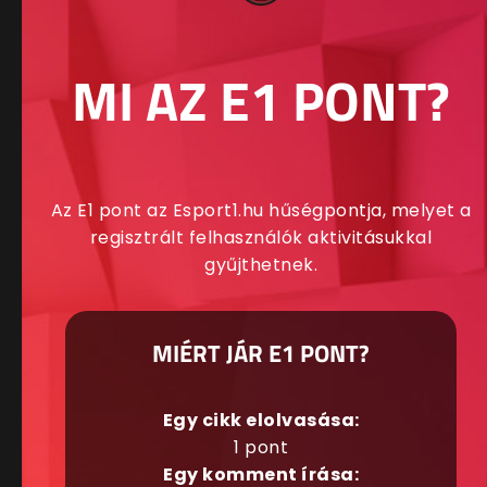
MI AZ E1 PONT?
Az E1 pont az Esport1.hu hűségpontja, melyet a
regisztrált felhasználók aktivitásukkal
gyűjthetnek.
MIÉRT JÁR E1 PONT?
Egy cikk elolvasása:
1 pont
Egy komment írása: