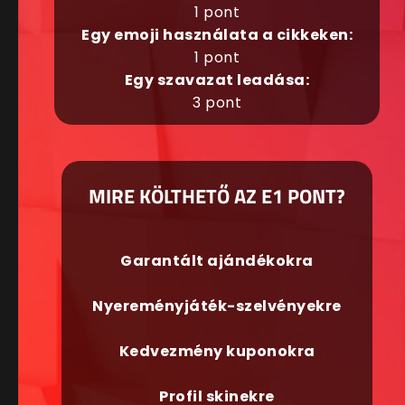
1 pont
Egy emoji használata a cikkeken:
1 pont
Egy szavazat leadása:
3 pont
MIRE KÖLTHETŐ AZ E1 PONT?
Garantált ajándékokra
Nyereményjáték-szelvényekre
Kedvezmény kuponokra
Profil skinekre