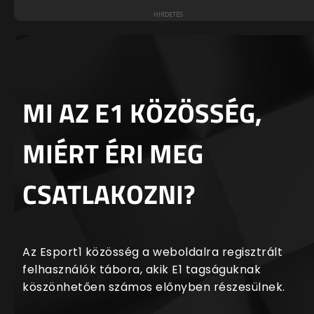
MI AZ E1 KÖZÖSSÉG,
MIÉRT ÉRI MEG
CSATLAKOZNI?
Az Esport1 közösség a weboldalra regisztrált
felhasználók tábora, akik E1 tagságuknak
köszönhetően számos előnyben részesülnek.