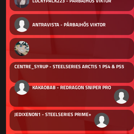
LUCKYPACK223 - PÁRBAJHŐS VIKTOR
ANTRAVISTA - PÁRBAJHŐS VIKTOR
CENTRE_SYRUP - STEELSERIES ARCTIS 1 PS4 & PS5
KAKAOBAB - REDRAGON SNIPER PRO
JEDIXENON1 - STEELSERIES PRIME+