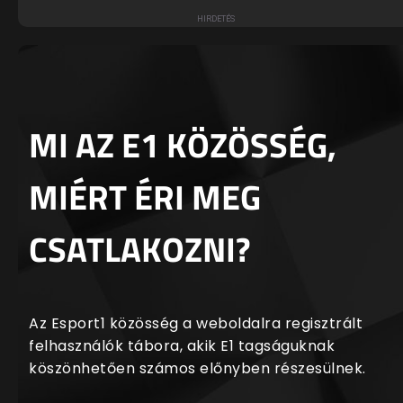
MI AZ E1 KÖZÖSSÉG,
MIÉRT ÉRI MEG
CSATLAKOZNI?
Az Esport1 közösség a weboldalra regisztrált
felhasználók tábora, akik E1 tagságuknak
köszönhetően számos előnyben részesülnek.