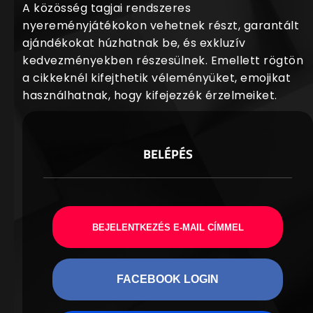
A közösség tagjai rendszeres
nyereményjátékokon vehetnek részt, garantált
ajándékokat húzhatnak be, és exkluzív
kedvezményekben részesülnek. Emellett rögtön
a cikkeknél kifejthetik véleményüket, emojikat
használhatnak, hogy kifejezzék érzelmeiket.
BELÉPÉS
BEJELENTKEZÉS E-MAIL CÍMMEL
FACEBOOK LOGIN