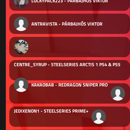
LUCKYPACK223 - PÁRBAJHŐS VIKTOR
ANTRAVISTA - PÁRBAJHŐS VIKTOR
CENTRE_SYRUP - STEELSERIES ARCTIS 1 PS4 & PS5
KAKAOBAB - REDRAGON SNIPER PRO
JEDIXENON1 - STEELSERIES PRIME+