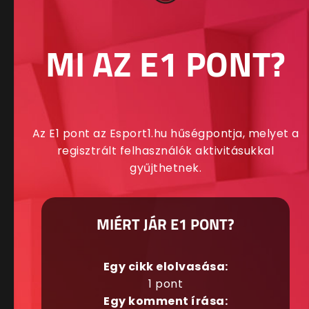
MI AZ E1 PONT?
Az E1 pont az Esport1.hu hűségpontja, melyet a
regisztrált felhasználók aktivitásukkal
gyűjthetnek.
MIÉRT JÁR E1 PONT?
Egy cikk elolvasása:
1 pont
Egy komment írása: