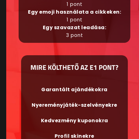
1 pont
Egy emoji használata a cikkeken:
1 pont
Egy szavazat leadása:
3 pont
MIRE KÖLTHETŐ AZ E1 PONT?
Garantált ajándékokra
Nyereményjáték-szelvényekre
Kedvezmény kuponokra
Profil skinekre