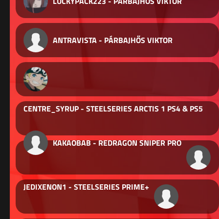
LUCKYPACK223 - PÁRBAJHŐS VIKTOR
ANTRAVISTA - PÁRBAJHŐS VIKTOR
CENTRE_SYRUP - STEELSERIES ARCTIS 1 PS4 & PS5
KAKAOBAB - REDRAGON SNIPER PRO
JEDIXENON1 - STEELSERIES PRIME+