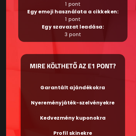
1 pont
Egy emoji használata a cikkeken:
1 pont
Egy szavazat leadása:
3 pont
MIRE KÖLTHETŐ AZ E1 PONT?
Garantált ajándékokra
Nyereményjáték-szelvényekre
Kedvezmény kuponokra
Profil skinekre