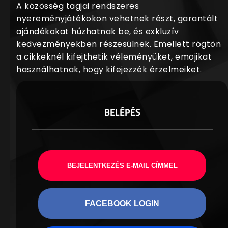
A közösség tagjai rendszeres
nyereményjátékokon vehetnek részt, garantált
ajándékokat húzhatnak be, és exkluzív
kedvezményekben részesülnek. Emellett rögtön
a cikkeknél kifejthetik véleményüket, emojikat
használhatnak, hogy kifejezzék érzelmeiket.
BELÉPÉS
BEJELENTKEZÉS E-MAIL CÍMMEL
FACEBOOK LOGIN