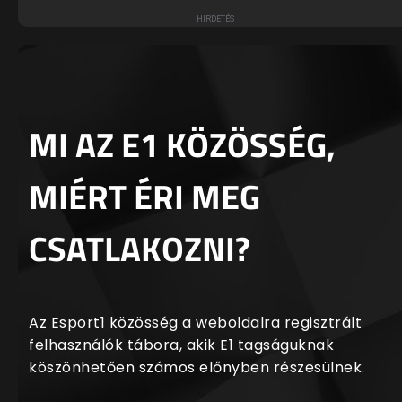
MI AZ E1 KÖZÖSSÉG,
MIÉRT ÉRI MEG
CSATLAKOZNI?
Az Esport1 közösség a weboldalra regisztrált
felhasználók tábora, akik E1 tagságuknak
köszönhetően számos előnyben részesülnek.