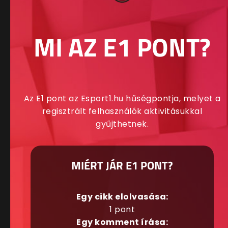
MI AZ E1 PONT?
Az E1 pont az Esport1.hu hűségpontja, melyet a
regisztrált felhasználók aktivitásukkal
gyűjthetnek.
MIÉRT JÁR E1 PONT?
Egy cikk elolvasása:
1 pont
Egy komment írása: