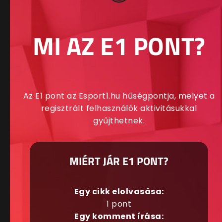
MI AZ E1 PONT?
Az E1 pont az Esport1.hu hűségpontja, melyet a
regisztrált felhasználók aktivitásukkal
gyűjthetnek.
MIÉRT JÁR E1 PONT?
Egy cikk elolvasása:
1 pont
Egy komment írása: