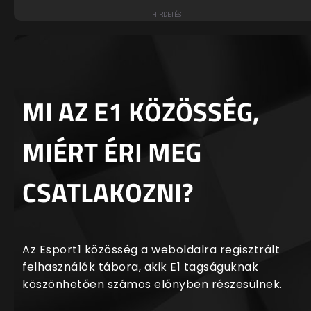
MI AZ E1 KÖZÖSSÉG,
MIÉRT ÉRI MEG
CSATLAKOZNI?
Az Esport1 közösség a weboldalra regisztrált
felhasználók tábora, akik E1 tagságuknak
köszönhetően számos előnyben részesülnek.