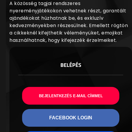
A közösség tagjai rendszeres
nyereményjátékokon vehetnek részt, garantált
ajándékokat húzhatnak be, és exkluzív
kedvezményekben részesülnek. Emellett rögtön
a cikkeknél kifejthetik véleményüket, emojikat
használhatnak, hogy kifejezzék érzelmeiket.
BELÉPÉS
BEJELENTKEZÉS E-MAIL CÍMMEL
FACEBOOK LOGIN