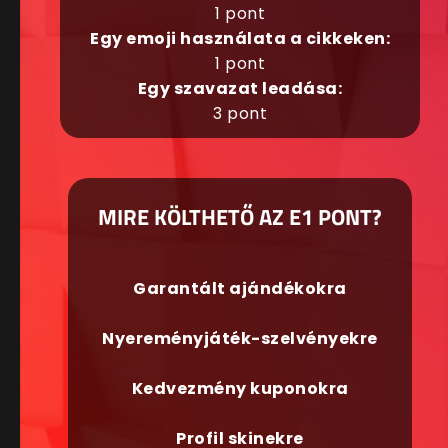
1 pont
Egy emoji használata a cikkeken:
1 pont
Egy szavazat leadása:
3 pont
MIRE KÖLTHETŐ AZ E1 PONT?
Garantált ajándékokra
Nyereményjáték-szelvényekre
Kedvezmény kuponokra
Profil skinekre