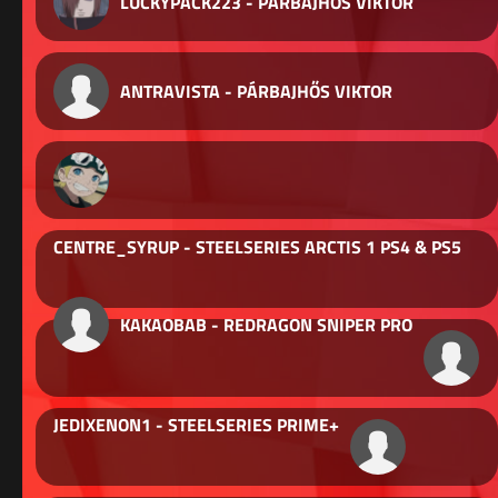
LUCKYPACK223 - PÁRBAJHŐS VIKTOR
ANTRAVISTA - PÁRBAJHŐS VIKTOR
CENTRE_SYRUP - STEELSERIES ARCTIS 1 PS4 & PS5
KAKAOBAB - REDRAGON SNIPER PRO
JEDIXENON1 - STEELSERIES PRIME+