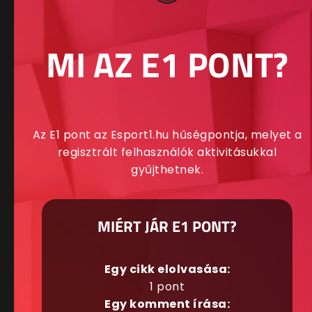
MI AZ E1 PONT?
Az E1 pont az Esport1.hu hűségpontja, melyet a
regisztrált felhasználók aktivitásukkal
gyűjthetnek.
MIÉRT JÁR E1 PONT?
Egy cikk elolvasása:
1 pont
Egy komment írása: