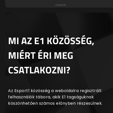
MI AZ E1 KÖZÖSSÉG,
MIÉRT ÉRI MEG
CSATLAKOZNI?
Az Esport1 közösség a weboldalra regisztrált
felhasználók tábora, akik E1 tagságuknak
köszönhetően számos előnyben részesülnek.