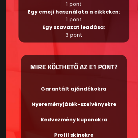
1 pont
Egy emoji használata a cikkeken:
1 pont
Egy szavazat leadása:
3 pont
MIRE KÖLTHETŐ AZ E1 PONT?
Garantált ajándékokra
Nyereményjáték-szelvényekre
Kedvezmény kuponokra
Profil skinekre