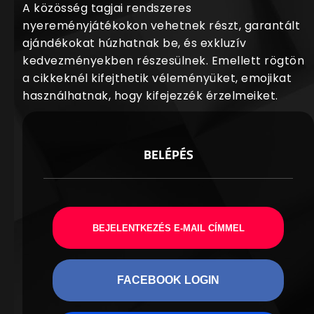
A közösség tagjai rendszeres
nyereményjátékokon vehetnek részt, garantált
ajándékokat húzhatnak be, és exkluzív
kedvezményekben részesülnek. Emellett rögtön
a cikkeknél kifejthetik véleményüket, emojikat
használhatnak, hogy kifejezzék érzelmeiket.
BELÉPÉS
BEJELENTKEZÉS E-MAIL CÍMMEL
FACEBOOK LOGIN