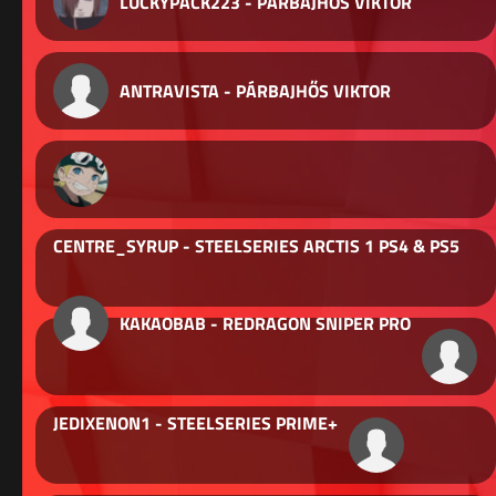
LUCKYPACK223 - PÁRBAJHŐS VIKTOR
ANTRAVISTA - PÁRBAJHŐS VIKTOR
CENTRE_SYRUP - STEELSERIES ARCTIS 1 PS4 & PS5
KAKAOBAB - REDRAGON SNIPER PRO
JEDIXENON1 - STEELSERIES PRIME+