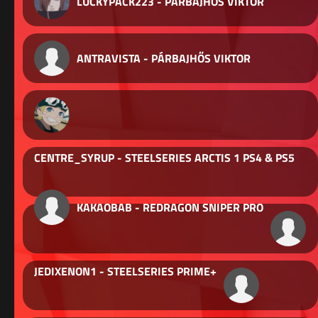
LUCKYPACK223 - PÁRBAJHŐS VIKTOR
ANTRAVISTA - PÁRBAJHŐS VIKTOR
CENTRE_SYRUP - STEELSERIES ARCTIS 1 PS4 & PS5
KAKAOBAB - REDRAGON SNIPER PRO
JEDIXENON1 - STEELSERIES PRIME+