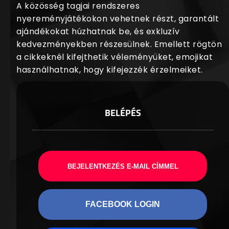
A közösség tagjai rendszeres
nyereményjátékokon vehetnek részt, garantált
ajándékokat húzhatnak be, és exkluzív
kedvezményekben részesülnek. Emellett rögtön
a cikkeknél kifejthetik véleményüket, emojikat
használhatnak, hogy kifejezzék érzelmeiket.
BELÉPÉS
BEJELENTKEZÉS E-MAIL CÍMMEL
FACEBOOK LOGIN