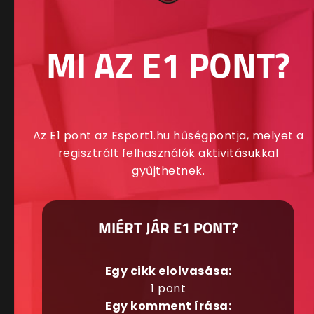
MI AZ E1 PONT?
Az E1 pont az Esport1.hu hűségpontja, melyet a
regisztrált felhasználók aktivitásukkal
gyűjthetnek.
MIÉRT JÁR E1 PONT?
Egy cikk elolvasása:
1 pont
Egy komment írása: