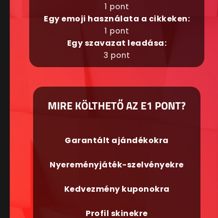
1 pont
Egy emoji használata a cikkeken:
1 pont
Egy szavazat leadása:
3 pont
MIRE KÖLTHETŐ AZ E1 PONT?
Garantált ajándékokra
Nyereményjáték-szelvényekre
Kedvezmény kuponokra
Profil skinekre