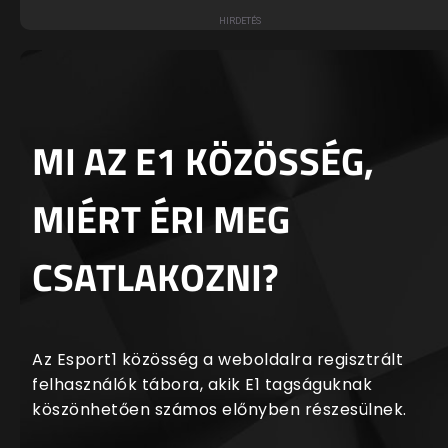
MI AZ E1 KÖZÖSSÉG,
MIÉRT ÉRI MEG
CSATLAKOZNI?
Az Esport1 közösség a weboldalra regisztrált
felhasználók tábora, akik E1 tagságuknak
köszönhetően számos előnyben részesülnek.