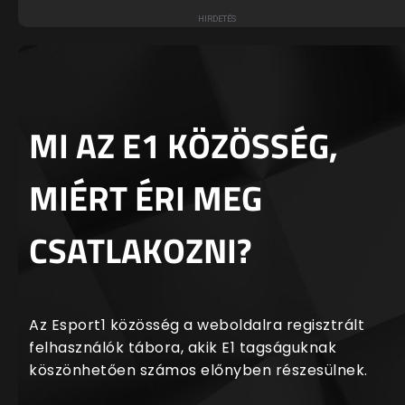
MI AZ E1 KÖZÖSSÉG,
MIÉRT ÉRI MEG
CSATLAKOZNI?
Az Esport1 közösség a weboldalra regisztrált
felhasználók tábora, akik E1 tagságuknak
köszönhetően számos előnyben részesülnek.