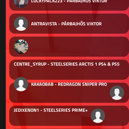
LUCKYPACK223 - PÁRBAJHŐS VIKTOR
ANTRAVISTA - PÁRBAJHŐS VIKTOR
CENTRE_SYRUP - STEELSERIES ARCTIS 1 PS4 & PS5
KAKAOBAB - REDRAGON SNIPER PRO
JEDIXENON1 - STEELSERIES PRIME+