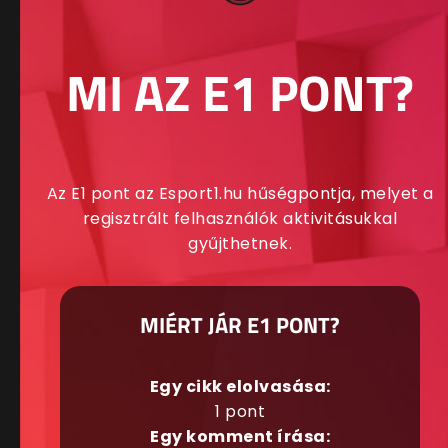
MI AZ E1 PONT?
Az E1 pont az Esport1.hu hűségpontja, melyet a
regisztrált felhasználók aktivitásukkal
gyűjthetnek.
MIÉRT JÁR E1 PONT?
Egy cikk elolvasása:
1 pont
Egy komment írása: