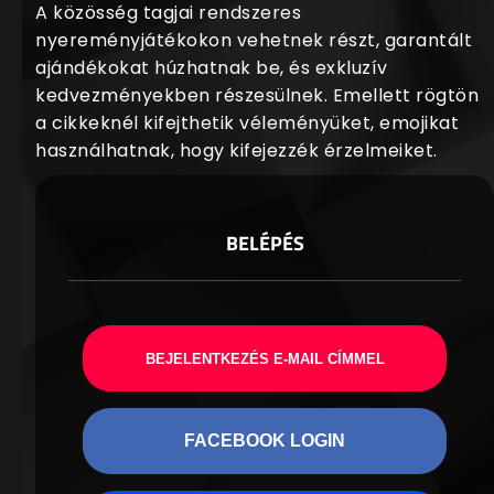
A közösség tagjai rendszeres
nyereményjátékokon vehetnek részt, garantált
ajándékokat húzhatnak be, és exkluzív
kedvezményekben részesülnek. Emellett rögtön
a cikkeknél kifejthetik véleményüket, emojikat
használhatnak, hogy kifejezzék érzelmeiket.
BELÉPÉS
BEJELENTKEZÉS E-MAIL CÍMMEL
FACEBOOK LOGIN