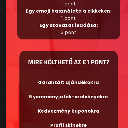
1 pont
Egy emoji használata a cikkeken:
1 pont
Egy szavazat leadása:
3 pont
MIRE KÖLTHETŐ AZ E1 PONT?
Garantált ajándékokra
Nyereményjáték-szelvényekre
Kedvezmény kuponokra
Profil skinekre