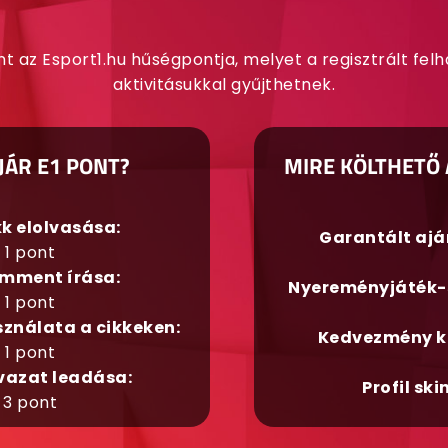
nt az Esport1.hu hűségpontja, melyet a regisztrált fel
aktivitásukkal gyűjthetnek.
JÁR E1 PONT?
MIRE KÖLTHETŐ 
kk elolvasása:
Garantált aj
1 pont
mment írása:
Nyereményjáték-
1 pont
sználata a cikkeken:
Kedvezmény k
1 pont
vazat leadása:
Profil ski
3 pont