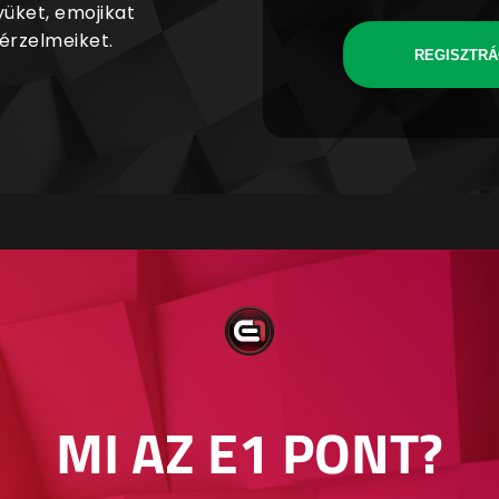
yüket, emojikat
 érzelmeiket.
REGISZTRÁ
MI AZ E1 PONT?