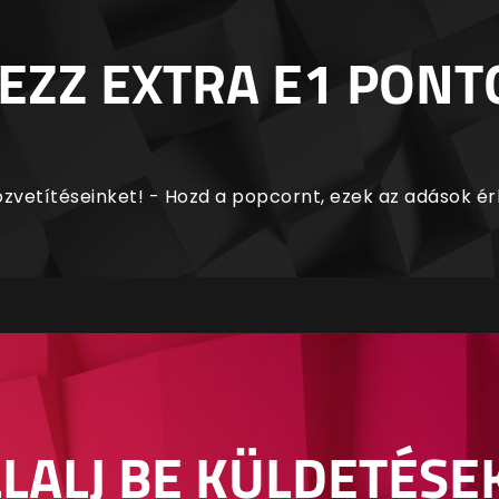
EZZ EXTRA E1 PONT
zvetítéseinket! - Hozd a popcornt, ezek az adások é
LALJ BE KÜLDETÉSE