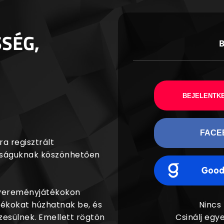
SSÉG,
BEJELENTKE
FACE
a regisztrált
agságuknak köszönhetően
nyereményjátékokon
dékokat húzhatnak be, és
Nincs
esülnek. Emellett rögtön
Csinálj egye