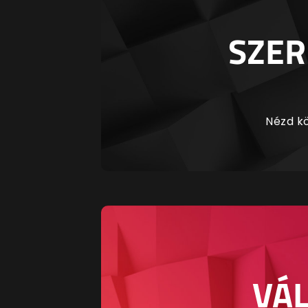
SZER
Nézd kö
VÁL