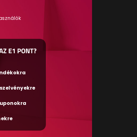
használók
AZ E1 PONT?
ándékokra
szelvényekre
uponokra
nekre