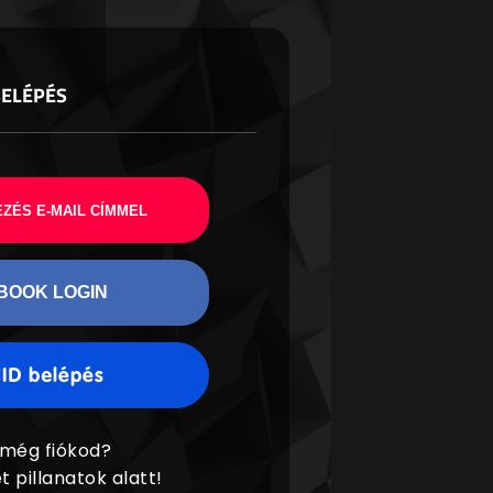
BELÉPÉS
ZÉS E-MAIL CÍMMEL
BOOK LOGIN
 még fiókod?
t pillanatok alatt!