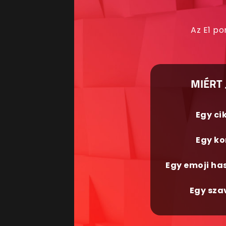
Az E1 po
MIÉRT 
Egy ci
Egy ko
Egy emoji ha
Egy sza