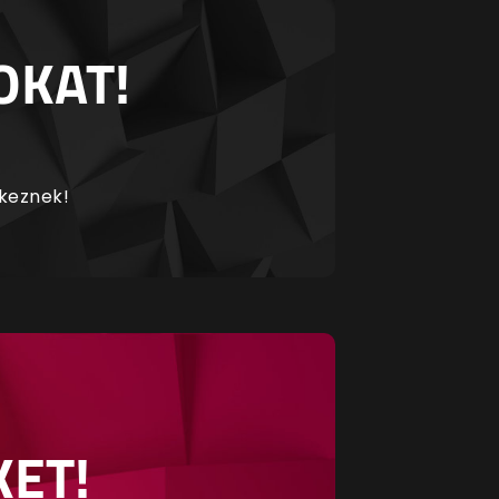
OKAT!
rkeznek!
KET!