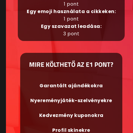
1 pont
Egy emoji használata a cikkeken:
1 pont
Egy szavazat leadása:
3 pont
MIRE KÖLTHETŐ AZ E1 PONT?
Garantált ajándékokra
Nyereményjáték-szelvényekre
Kedvezmény kuponokra
Profil skinekre