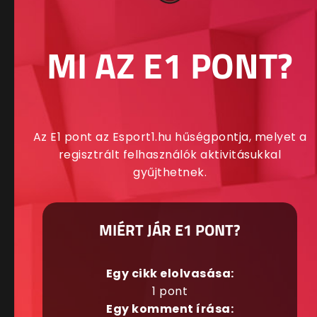
MI AZ E1 PONT?
Az E1 pont az Esport1.hu hűségpontja, melyet a
regisztrált felhasználók aktivitásukkal
gyűjthetnek.
MIÉRT JÁR E1 PONT?
Egy cikk elolvasása:
1 pont
Egy komment írása: