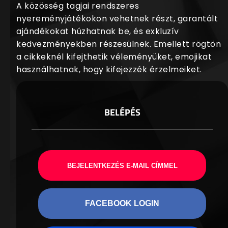
A közösség tagjai rendszeres
nyereményjátékokon vehetnek részt, garantált
ajándékokat húzhatnak be, és exkluzív
kedvezményekben részesülnek. Emellett rögtön
a cikkeknél kifejthetik véleményüket, emojikat
használhatnak, hogy kifejezzék érzelmeiket.
BELÉPÉS
BEJELENTKEZÉS E-MAIL CÍMMEL
FACEBOOK LOGIN