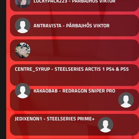
LUCKYPACK223 - PÁRBAJHŐS VIKTOR
ANTRAVISTA - PÁRBAJHŐS VIKTOR
CENTRE_SYRUP - STEELSERIES ARCTIS 1 PS4 & PS5
KAKAOBAB - REDRAGON SNIPER PRO
JEDIXENON1 - STEELSERIES PRIME+