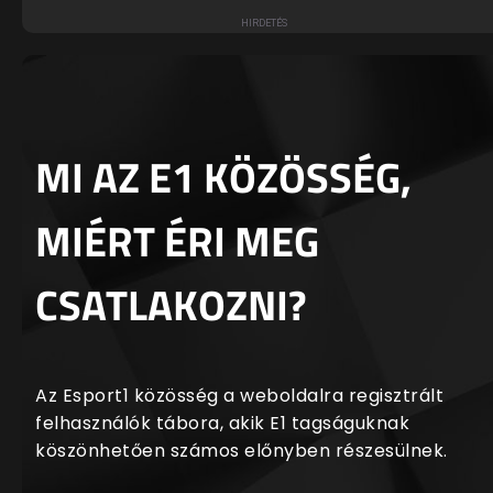
MI AZ E1 KÖZÖSSÉG,
MIÉRT ÉRI MEG
CSATLAKOZNI?
Az Esport1 közösség a weboldalra regisztrált
felhasználók tábora, akik E1 tagságuknak
köszönhetően számos előnyben részesülnek.