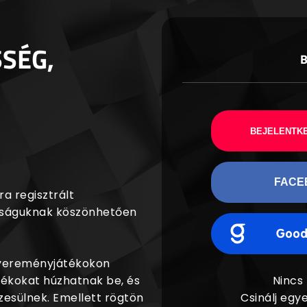
SSÉG,
BEJELENTKE
FACE
a regisztrált
agságuknak köszönhetően
nyereményjátékokon
dékokat húzhatnak be, és
Nincs
esülnek. Emellett rögtön
Csinálj egye