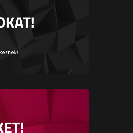
OKAT!
rkeznek!
KET!