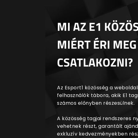
MI AZ E1 KÖZÖ
MIÉRT ÉRI MEG
CSATLAKOZNI?
Az Esport1 közösség a weboldalr
felhasználók tábora, akik E1 t
számos előnyben részesülnek.
A közösség tagjai rendszeres 
vehetnek részt, garantált aján
exkluzív kedvezményekben rész