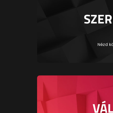
SZER
Nézd kö
VÁL