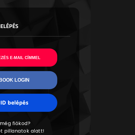
BELÉPÉS
ZÉS E-MAIL CÍMMEL
BOOK LOGIN
 még fiókod?
t pillanatok alatt!