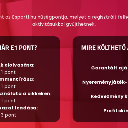
nt az Esport1.hu hűségpontja, melyet a regisztrált fel
aktivitásukkal gyűjthetnek.
JÁR E1 PONT?
MIRE KÖLTHETŐ 
kk elolvasása:
Garantált aj
1 pont
mment írása:
Nyereményjáték-
1 pont
sználata a cikkeken:
Kedvezmény k
1 pont
vazat leadása:
Profil ski
3 pont