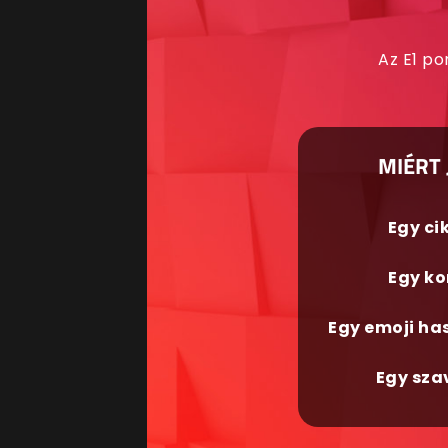
Az E1 po
MIÉRT 
Egy ci
Egy ko
Egy emoji ha
Egy sza