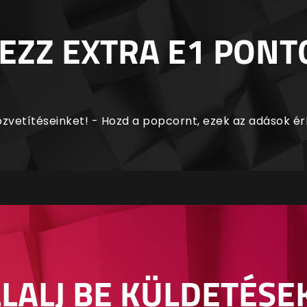
EZZ EXTRA E1 PONT
zvetítéseinket! - Hozd a popcornt, ezek az adások é
LALJ BE KÜLDETÉSE