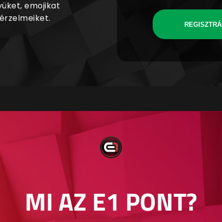
yüket, emojikat
 érzelmeiket.
REGISZTRÁ
MI AZ E1 PONT?