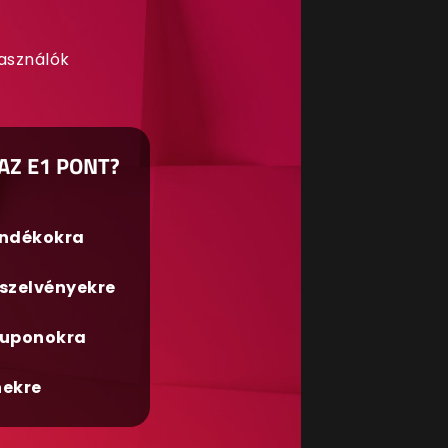
használók
AZ E1 PONT?
ándékokra
szelvényekre
uponokra
nekre