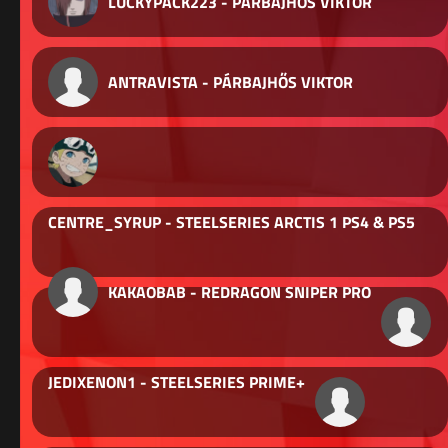
LUCKYPACK223 - PÁRBAJHŐS VIKTOR
ANTRAVISTA - PÁRBAJHŐS VIKTOR
CENTRE_SYRUP - STEELSERIES ARCTIS 1 PS4 & PS5
KAKAOBAB - REDRAGON SNIPER PRO
JEDIXENON1 - STEELSERIES PRIME+