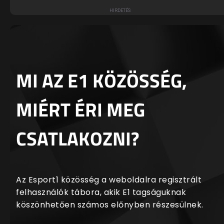
MI AZ E1 KÖZÖSSÉG,
MIÉRT ÉRI MEG
CSATLAKOZNI?
Az Esport1 közösség a weboldalra regisztrált
felhasználók tábora, akik E1 tagságuknak
köszönhetően számos előnyben részesülnek.