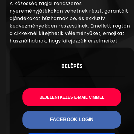
A közösség tagjai rendszeres
nyereményjátékokon vehetnek részt, garantált
ajándékokat húzhatnak be, és exkluzív
kedvezményekben részesülnek. Emellett rögtön
a cikkeknél kifejthetik véleményüket, emojikat
használhatnak, hogy kifejezzék érzelmeiket.
BELÉPÉS
BEJELENTKEZÉS E-MAIL CÍMMEL
FACEBOOK LOGIN