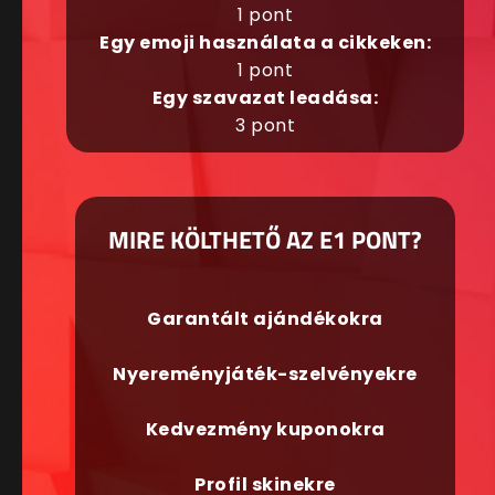
1 pont
Egy emoji használata a cikkeken:
1 pont
Egy szavazat leadása:
3 pont
MIRE KÖLTHETŐ AZ E1 PONT?
Garantált ajándékokra
Nyereményjáték-szelvényekre
Kedvezmény kuponokra
Profil skinekre