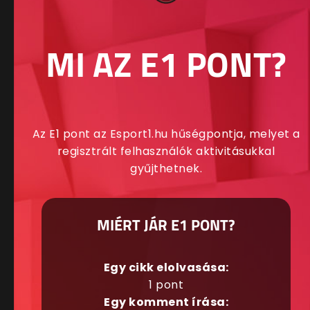
MI AZ E1 PONT?
Az E1 pont az Esport1.hu hűségpontja, melyet a
regisztrált felhasználók aktivitásukkal
gyűjthetnek.
MIÉRT JÁR E1 PONT?
Egy cikk elolvasása:
1 pont
Egy komment írása: