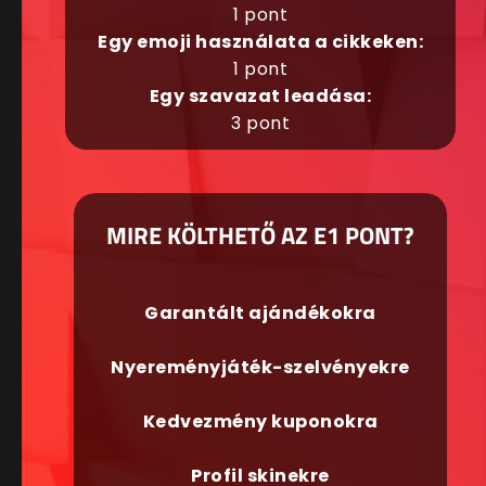
1 pont
Egy emoji használata a cikkeken:
1 pont
Egy szavazat leadása:
3 pont
MIRE KÖLTHETŐ AZ E1 PONT?
Garantált ajándékokra
Nyereményjáték-szelvényekre
Kedvezmény kuponokra
Profil skinekre