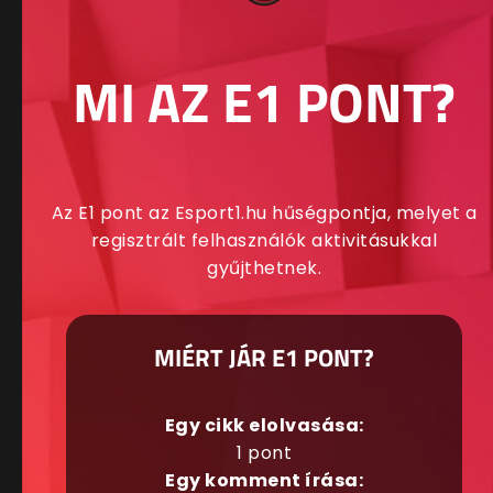
MI AZ E1 PONT?
Az E1 pont az Esport1.hu hűségpontja, melyet a
regisztrált felhasználók aktivitásukkal
gyűjthetnek.
MIÉRT JÁR E1 PONT?
Egy cikk elolvasása:
1 pont
Egy komment írása: