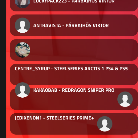
LUCKYPACK223 - PÁRBAJHŐS VIKTOR
ANTRAVISTA - PÁRBAJHŐS VIKTOR
CENTRE_SYRUP - STEELSERIES ARCTIS 1 PS4 & PS5
KAKAOBAB - REDRAGON SNIPER PRO
JEDIXENON1 - STEELSERIES PRIME+