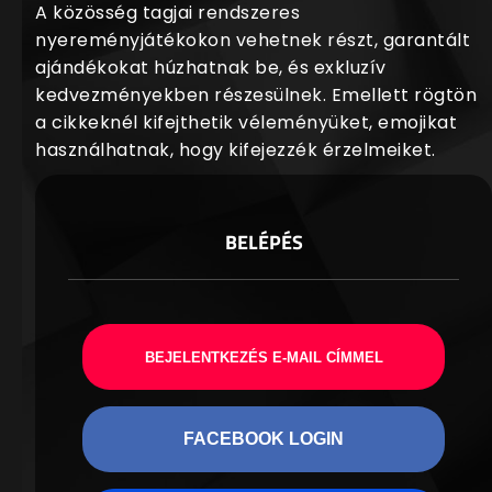
A közösség tagjai rendszeres
nyereményjátékokon vehetnek részt, garantált
ajándékokat húzhatnak be, és exkluzív
kedvezményekben részesülnek. Emellett rögtön
a cikkeknél kifejthetik véleményüket, emojikat
használhatnak, hogy kifejezzék érzelmeiket.
BELÉPÉS
BEJELENTKEZÉS E-MAIL CÍMMEL
FACEBOOK LOGIN