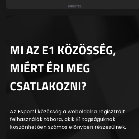
MI AZ E1 KÖZÖSSÉG,
MIÉRT ÉRI MEG
CSATLAKOZNI?
Az Esport1 közösség a weboldalra regisztrált
felhasználók tábora, akik E1 tagságuknak
köszönhetően számos előnyben részesülnek.