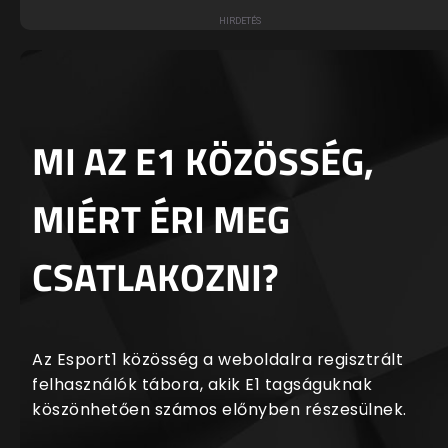
MI AZ E1 KÖZÖSSÉG,
MIÉRT ÉRI MEG
CSATLAKOZNI?
Az Esport1 közösség a weboldalra regisztrált
felhasználók tábora, akik E1 tagságuknak
köszönhetően számos előnyben részesülnek.