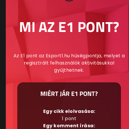
MI AZ E1 PONT?
Az E1 pont az Esport1.hu hűségpontja, melyet a
regisztrált felhasználók aktivitásukkal
gyűjthetnek.
MIÉRT JÁR E1 PONT?
Egy cikk elolvasása:
1 pont
Egy komment írása: