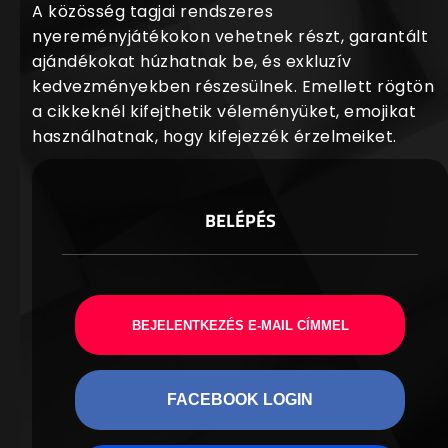
A közösség tagjai rendszeres
nyereményjátékokon vehetnek részt, garantált
ajándékokat húzhatnak be, és exkluzív
kedvezményekben részesülnek. Emellett rögtön
a cikkeknél kifejthetik véleményüket, emojikat
használhatnak, hogy kifejezzék érzelmeiket.
BELÉPÉS
BEJELENTKEZÉS E-MAIL CÍMMEL
FACEBOOK LOGIN