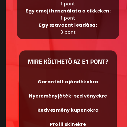
1 pont
Egy emoji használata a cikkeken:
1 pont
Egy szavazat leadása:
3 pont
MIRE KÖLTHETŐ AZ E1 PONT?
Garantált ajándékokra
Nyereményjáték-szelvényekre
Kedvezmény kuponokra
Profil skinekre