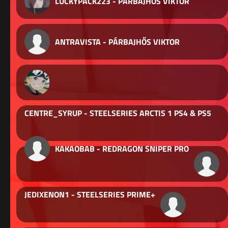
LUCKYPACK223 - PÁRBAJHŐS VIKTOR
ANTRAVISTA - PÁRBAJHŐS VIKTOR
CENTRE_SYRUP - STEELSERIES ARCTIS 1 PS4 & PS5
KAKAOBAB - REDRAGON SNIPER PRO
JEDIXENON1 - STEELSERIES PRIME+