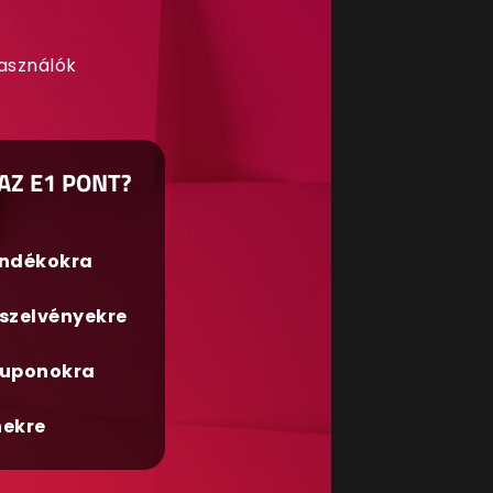
használók
AZ E1 PONT?
ándékokra
szelvényekre
uponokra
nekre