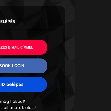
BELÉPÉS
ZÉS E-MAIL CÍMMEL
BOOK LOGIN
 még fiókod?
t pillanatok alatt!