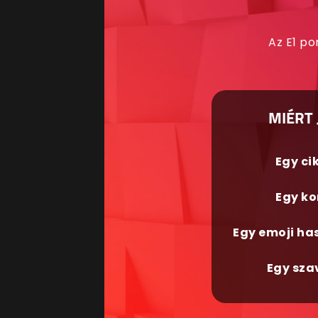
Az E1 po
MIÉRT 
Egy ci
Egy ko
Egy emoji ha
Egy sza