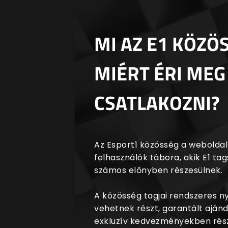
MI AZ E1 KÖZÖ
MIÉRT ÉRI MEG
CSATLAKOZNI?
Az Esport1 közösség a weboldalr
felhasználók tábora, akik E1 t
számos előnyben részesülnek.
A közösség tagjai rendszeres 
vehetnek részt, garantált aján
exkluzív kedvezményekben rész