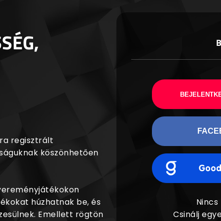
SSÉG,
BEJELENTKE
FACE
a regisztrált
agságuknak köszönhetően
nyereményjátékokon
dékokat húzhatnak be, és
Nincs
esülnek. Emellett rögtön
Csinálj egye