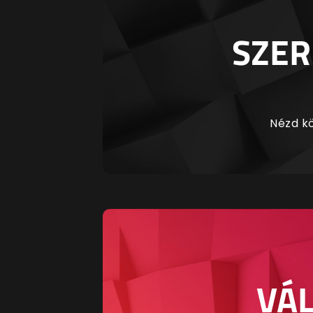
SZER
Nézd kö
VÁL