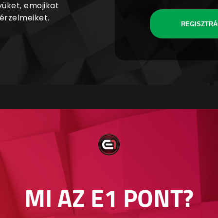
yüket, emojikat
 érzelmeiket.
REGISZTRÁ
MI AZ E1 PONT?