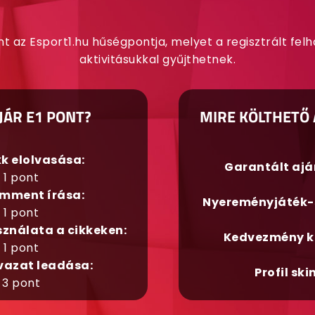
nt az Esport1.hu hűségpontja, melyet a regisztrált fel
aktivitásukkal gyűjthetnek.
JÁR E1 PONT?
MIRE KÖLTHETŐ 
kk elolvasása:
Garantált aj
1 pont
mment írása:
Nyereményjáték-
1 pont
sználata a cikkeken:
Kedvezmény k
1 pont
vazat leadása:
Profil ski
3 pont