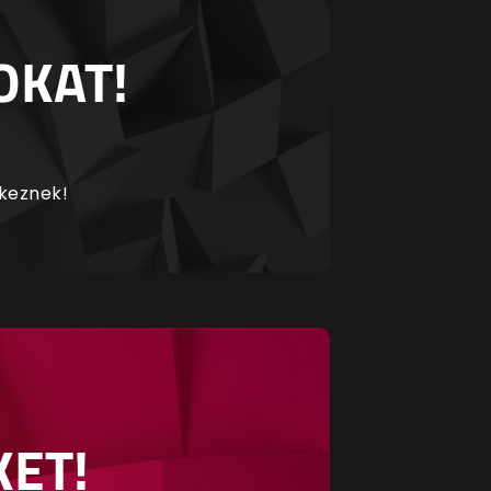
OKAT!
rkeznek!
KET!