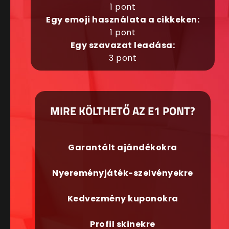
1 pont
Egy emoji használata a cikkeken:
1 pont
Egy szavazat leadása:
3 pont
MIRE KÖLTHETŐ AZ E1 PONT?
Garantált ajándékokra
Nyereményjáték-szelvényekre
Kedvezmény kuponokra
Profil skinekre