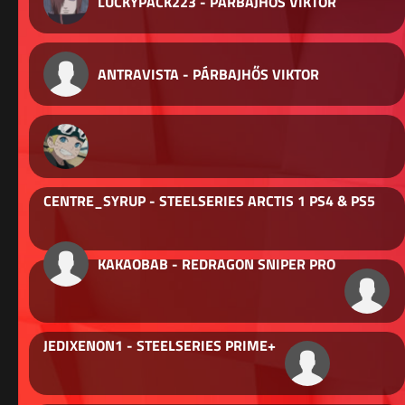
LUCKYPACK223 - PÁRBAJHŐS VIKTOR
ANTRAVISTA - PÁRBAJHŐS VIKTOR
CENTRE_SYRUP - STEELSERIES ARCTIS 1 PS4 & PS5
KAKAOBAB - REDRAGON SNIPER PRO
JEDIXENON1 - STEELSERIES PRIME+