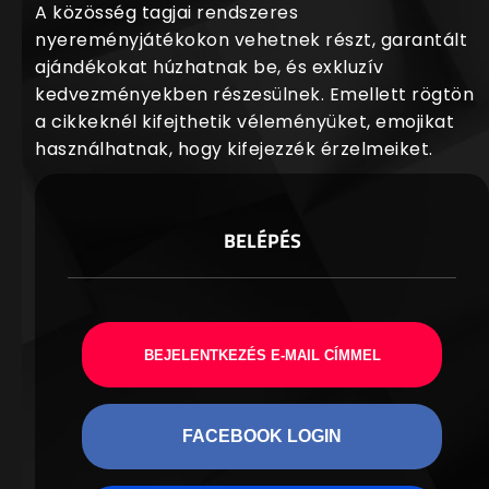
A közösség tagjai rendszeres
nyereményjátékokon vehetnek részt, garantált
ajándékokat húzhatnak be, és exkluzív
kedvezményekben részesülnek. Emellett rögtön
a cikkeknél kifejthetik véleményüket, emojikat
használhatnak, hogy kifejezzék érzelmeiket.
BELÉPÉS
BEJELENTKEZÉS E-MAIL CÍMMEL
FACEBOOK LOGIN