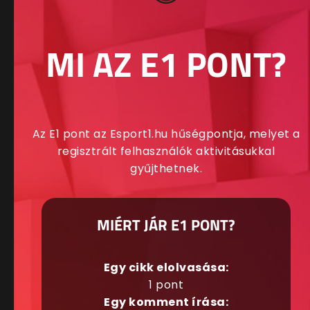
MI AZ E1 PONT?
Az E1 pont az Esport1.hu hűségpontja, melyet a
regisztrált felhasználók aktivitásukkal
gyűjthetnek.
MIÉRT JÁR E1 PONT?
Egy cikk elolvasása:
1 pont
Egy komment írása: