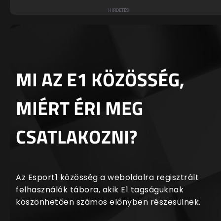
MI AZ E1 KÖZÖSSÉG,
MIÉRT ÉRI MEG
CSATLAKOZNI?
Az Esport1 közösség a weboldalra regisztrált
felhasználók tábora, akik E1 tagságuknak
köszönhetően számos előnyben részesülnek.