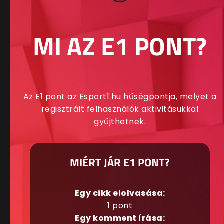
MI AZ E1 PONT?
Az E1 pont az Esport1.hu hűségpontja, melyet a
regisztrált felhasználók aktivitásukkal
gyűjthetnek.
MIÉRT JÁR E1 PONT?
Egy cikk elolvasása:
1 pont
Egy komment írása: