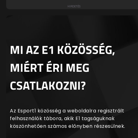
MI AZ E1 KÖZÖSSÉG,
MIÉRT ÉRI MEG
CSATLAKOZNI?
Az Esport1 közösség a weboldalra regisztrált
felhasználók tábora, akik E1 tagságuknak
köszönhetően számos előnyben részesülnek.