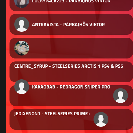
LUCKYPACK223 - PÁRBAJHŐS VIKTOR
ANTRAVISTA - PÁRBAJHŐS VIKTOR
CENTRE_SYRUP - STEELSERIES ARCTIS 1 PS4 & PS5
KAKAOBAB - REDRAGON SNIPER PRO
JEDIXENON1 - STEELSERIES PRIME+