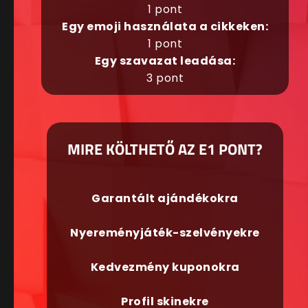
1 pont
Egy emoji használata a cikkeken:
1 pont
Egy szavazat leadása:
3 pont
MIRE KÖLTHETŐ AZ E1 PONT?
Garantált ajándékokra
Nyereményjáték-szelvényekre
Kedvezmény kuponokra
Profil skinekre