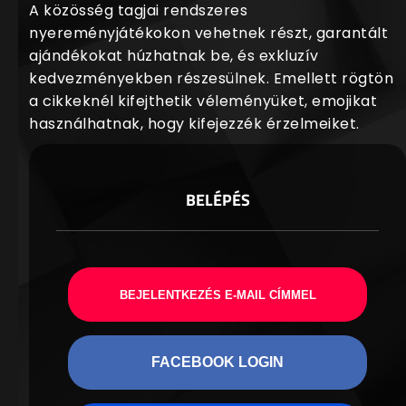
A közösség tagjai rendszeres
nyereményjátékokon vehetnek részt, garantált
ajándékokat húzhatnak be, és exkluzív
kedvezményekben részesülnek. Emellett rögtön
a cikkeknél kifejthetik véleményüket, emojikat
használhatnak, hogy kifejezzék érzelmeiket.
BELÉPÉS
BEJELENTKEZÉS E-MAIL CÍMMEL
FACEBOOK LOGIN