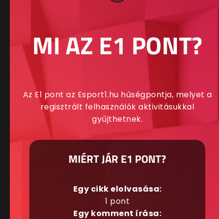
MI AZ E1 PONT?
Az E1 pont az Esport1.hu hűségpontja, melyet a
regisztrált felhasználók aktivitásukkal
gyűjthetnek.
MIÉRT JÁR E1 PONT?
Egy cikk elolvasása:
1 pont
Egy komment írása: