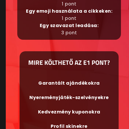
1 pont
Egy emoji használata a cikkeken:
1 pont
Egy szavazat leadása:
3 pont
MIRE KÖLTHETŐ AZ E1 PONT?
Garantált ajándékokra
Nyereményjáték-szelvényekre
Kedvezmény kuponokra
Profil skinekre