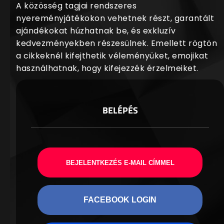
A közösség tagjai rendszeres
nyereményjátékokon vehetnek részt, garantált
ajándékokat húzhatnak be, és exkluzív
kedvezményekben részesülnek. Emellett rögtön
a cikkeknél kifejthetik véleményüket, emojikat
használhatnak, hogy kifejezzék érzelmeiket.
BELÉPÉS
BEJELENTKEZÉS E-MAIL CÍMMEL
FACEBOOK LOGIN