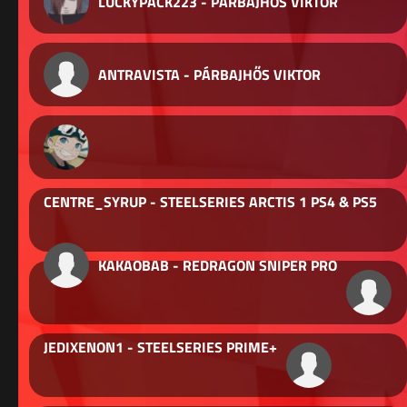
LUCKYPACK223 - PÁRBAJHŐS VIKTOR
ANTRAVISTA - PÁRBAJHŐS VIKTOR
CENTRE_SYRUP - STEELSERIES ARCTIS 1 PS4 & PS5
KAKAOBAB - REDRAGON SNIPER PRO
JEDIXENON1 - STEELSERIES PRIME+