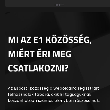
MI AZ E1 KÖZÖSSÉG,
MIÉRT ÉRI MEG
CSATLAKOZNI?
Az Esport1 közösség a weboldalra regisztrált
felhasználók tábora, akik E1 tagságuknak
köszönhetően számos előnyben részesülnek.