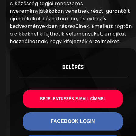
A közösség tagjai rendszeres
nyereményjátékokon vehetnek részt, garantált
ajándékokat húzhatnak be, és exkluzív
kedvezményekben részesülnek. Emellett rögtön
a cikkeknél kifejthetik véleményüket, emojikat
használhatnak, hogy kifejezzék érzelmeiket.
BELÉPÉS
BEJELENTKEZÉS E-MAIL CÍMMEL
FACEBOOK LOGIN