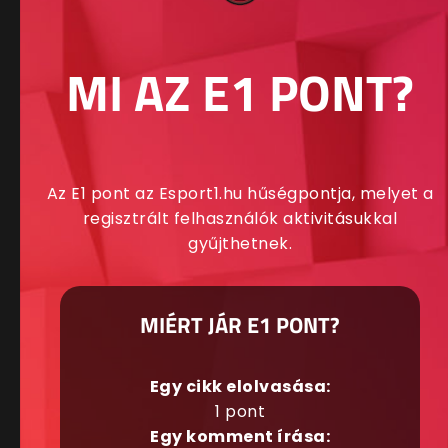
MI AZ E1 PONT?
Az E1 pont az Esport1.hu hűségpontja, melyet a
regisztrált felhasználók aktivitásukkal
gyűjthetnek.
MIÉRT JÁR E1 PONT?
Egy cikk elolvasása:
1 pont
Egy komment írása: