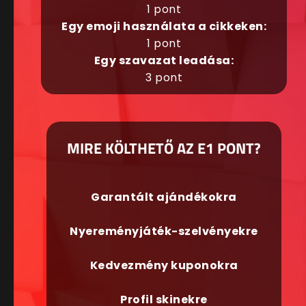
1 pont
Egy emoji használata a cikkeken:
1 pont
Egy szavazat leadása:
3 pont
MIRE KÖLTHETŐ AZ E1 PONT?
Garantált ajándékokra
Nyereményjáték-szelvényekre
Kedvezmény kuponokra
Profil skinekre