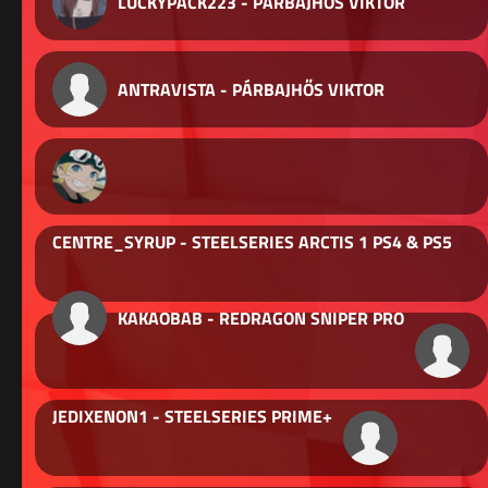
LUCKYPACK223 - PÁRBAJHŐS VIKTOR
ANTRAVISTA - PÁRBAJHŐS VIKTOR
CENTRE_SYRUP - STEELSERIES ARCTIS 1 PS4 & PS5
KAKAOBAB - REDRAGON SNIPER PRO
JEDIXENON1 - STEELSERIES PRIME+