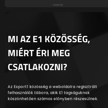
MI AZ E1 KÖZÖSSÉG,
MIÉRT ÉRI MEG
CSATLAKOZNI?
Az Esport1 közösség a weboldalra regisztrált
felhasználók tábora, akik E1 tagságuknak
köszönhetően számos előnyben részesülnek.