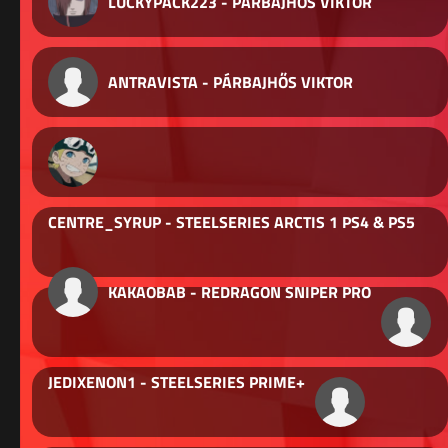
LUCKYPACK223 - PÁRBAJHŐS VIKTOR
ANTRAVISTA - PÁRBAJHŐS VIKTOR
CENTRE_SYRUP - STEELSERIES ARCTIS 1 PS4 & PS5
KAKAOBAB - REDRAGON SNIPER PRO
JEDIXENON1 - STEELSERIES PRIME+