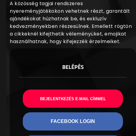
A közösség tagjai rendszeres
nyereményjátékokon vehetnek részt, garantált
ajándékokat húzhatnak be, és exkluzív
kedvezményekben részesülnek. Emellett rögtön
a cikkeknél kifejthetik véleményüket, emojikat
használhatnak, hogy kifejezzék érzelmeiket.
BELÉPÉS
BEJELENTKEZÉS E-MAIL CÍMMEL
FACEBOOK LOGIN