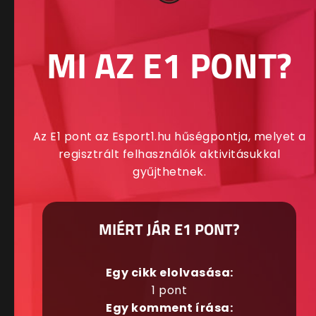
MI AZ E1 PONT?
Az E1 pont az Esport1.hu hűségpontja, melyet a
regisztrált felhasználók aktivitásukkal
gyűjthetnek.
MIÉRT JÁR E1 PONT?
Egy cikk elolvasása:
1 pont
Egy komment írása: