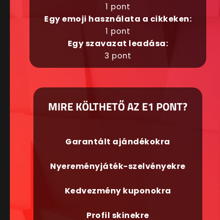
1 pont
Egy emoji használata a cikkeken:
1 pont
Egy szavazat leadása:
3 pont
MIRE KÖLTHETŐ AZ E1 PONT?
Garantált ajándékokra
Nyereményjáték-szelvényekre
Kedvezmény kuponokra
Profil skinekre