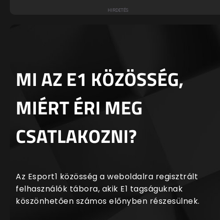
MI AZ E1 KÖZÖSSÉG,
MIÉRT ÉRI MEG
CSATLAKOZNI?
Az Esport1 közösség a weboldalra regisztrált
felhasználók tábora, akik E1 tagságuknak
köszönhetően számos előnyben részesülnek.