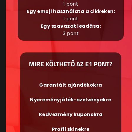
1 pont
Egy emoji használata a cikkeken:
1 pont
Egy szavazat leadása:
3 pont
MIRE KÖLTHETŐ AZ E1 PONT?
Garantált ajándékokra
Nyereményjáték-szelvényekre
Kedvezmény kuponokra
Profil skinekre