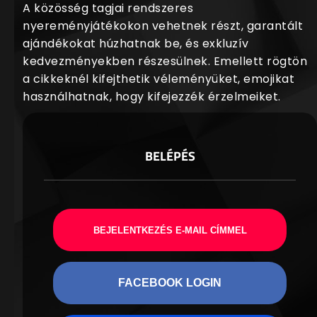
A közösség tagjai rendszeres
nyereményjátékokon vehetnek részt, garantált
ajándékokat húzhatnak be, és exkluzív
kedvezményekben részesülnek. Emellett rögtön
a cikkeknél kifejthetik véleményüket, emojikat
használhatnak, hogy kifejezzék érzelmeiket.
BELÉPÉS
BEJELENTKEZÉS E-MAIL CÍMMEL
FACEBOOK LOGIN