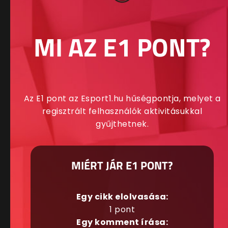
MI AZ E1 PONT?
Az E1 pont az Esport1.hu hűségpontja, melyet a
regisztrált felhasználók aktivitásukkal
gyűjthetnek.
MIÉRT JÁR E1 PONT?
Egy cikk elolvasása:
1 pont
Egy komment írása: