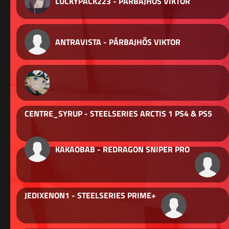
LUCKYPACK223 - PÁRBAJHŐS VIKTOR
ANTRAVISTA - PÁRBAJHŐS VIKTOR
CENTRE_SYRUP - STEELSERIES ARCTIS 1 PS4 & PS5
KAKAOBAB - REDRAGON SNIPER PRO
JEDIXENON1 - STEELSERIES PRIME+