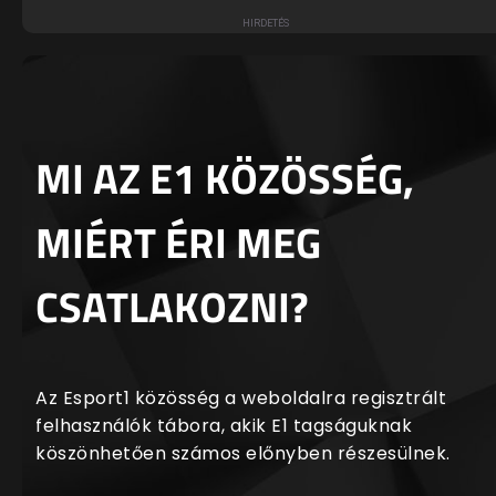
MI AZ E1 KÖZÖSSÉG,
MIÉRT ÉRI MEG
CSATLAKOZNI?
Az Esport1 közösség a weboldalra regisztrált
felhasználók tábora, akik E1 tagságuknak
köszönhetően számos előnyben részesülnek.