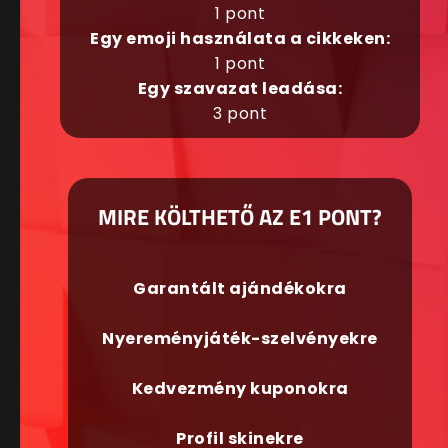
1 pont
Egy emoji használata a cikkeken:
1 pont
Egy szavazat leadása:
3 pont
MIRE KÖLTHETŐ AZ E1 PONT?
Garantált ajándékokra
Nyereményjáték-szelvényekre
Kedvezmény kuponokra
Profil skinekre