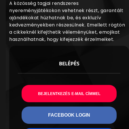
A közösség tagjai rendszeres
nyereményjátékokon vehetnek részt, garantált
ajándékokat húzhatnak be, és exkluzív
kedvezményekben részesülnek. Emellett rögtön
a cikkeknél kifejthetik véleményüket, emojikat
használhatnak, hogy kifejezzék érzelmeiket.
BELÉPÉS
BEJELENTKEZÉS E-MAIL CÍMMEL
FACEBOOK LOGIN