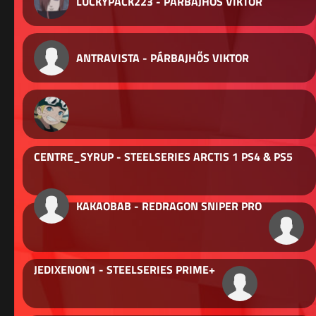
LUCKYPACK223 - PÁRBAJHŐS VIKTOR
ANTRAVISTA - PÁRBAJHŐS VIKTOR
CENTRE_SYRUP - STEELSERIES ARCTIS 1 PS4 & PS5
KAKAOBAB - REDRAGON SNIPER PRO
JEDIXENON1 - STEELSERIES PRIME+