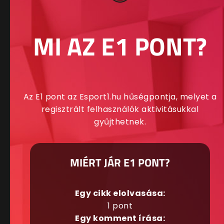
MI AZ E1 PONT?
Az E1 pont az Esport1.hu hűségpontja, melyet a
regisztrált felhasználók aktivitásukkal
gyűjthetnek.
MIÉRT JÁR E1 PONT?
Egy cikk elolvasása:
1 pont
Egy komment írása: