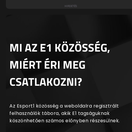
MI AZ E1 KÖZÖSSÉG,
MIÉRT ÉRI MEG
CSATLAKOZNI?
Az Esport1 közösség a weboldalra regisztrált
felhasználók tábora, akik E1 tagságuknak
köszönhetően számos előnyben részesülnek.