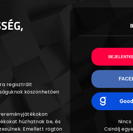
SSÉG,
BEJELENTKE
FACE
a regisztrált
agságuknak köszönhetően
nyereményjátékokon
dékokat húzhatnak be, és
Nincs
esülnek. Emellett rögtön
Csinálj egye