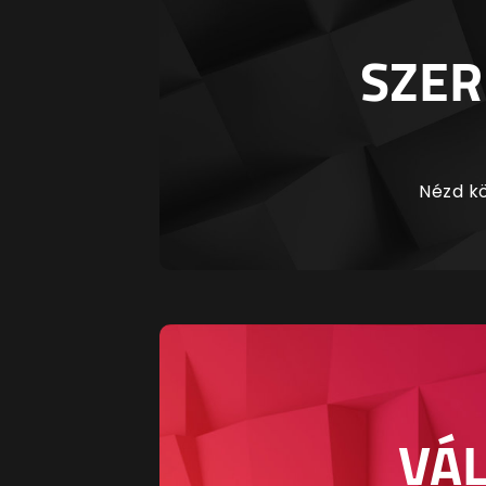
SZER
Nézd kö
VÁL