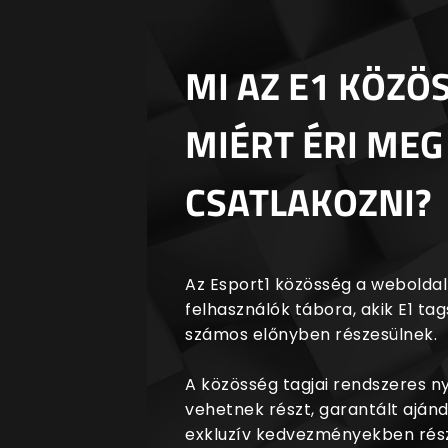
MI AZ E1 KÖZÖ
MIÉRT ÉRI MEG
CSATLAKOZNI?
Az Esport1 közösség a weboldalr
felhasználók tábora, akik E1 t
számos előnyben részesülnek.
A közösség tagjai rendszeres 
vehetnek részt, garantált aján
exkluzív kedvezményekben rész