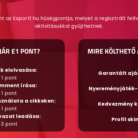
nt az Esport1.hu hűségpontja, melyet a regisztrált fel
aktivitásukkal gyűjthetnek.
JÁR E1 PONT?
MIRE KÖLTHETŐ 
kk elolvasása:
Garantált aj
1 pont
mment írása:
Nyereményjáték-
1 pont
sználata a cikkeken:
Kedvezmény k
1 pont
vazat leadása:
Profil ski
3 pont