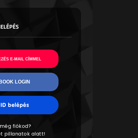
BELÉPÉS
ZÉS E-MAIL CÍMMEL
BOOK LOGIN
 még fiókod?
t pillanatok alatt!