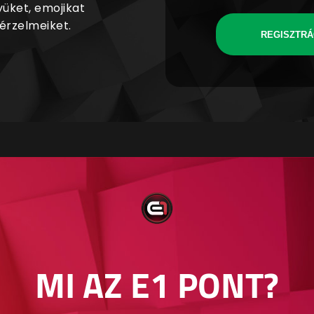
yüket, emojikat
 érzelmeiket.
REGISZTRÁ
MI AZ E1 PONT?