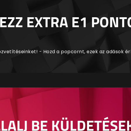
EZZ EXTRA E1 PONT
zvetítéseinket! - Hozd a popcornt, ezek az adások é
LALJ BE KÜLDETÉSE