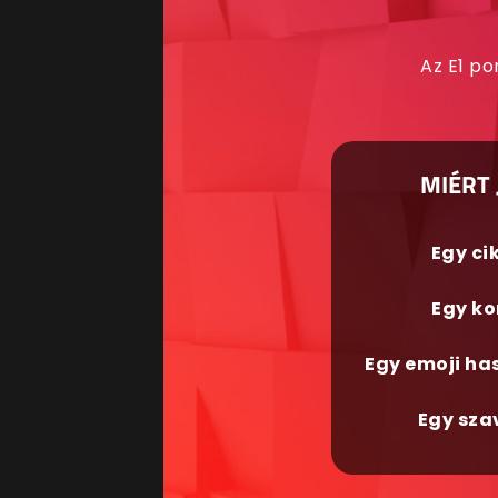
Az E1 po
MIÉRT 
Egy ci
Egy ko
Egy emoji ha
Egy sza