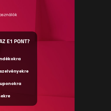
használók
AZ E1 PONT?
ándékokra
szelvényekre
uponokra
nekre