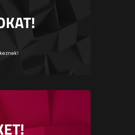
OKAT!
rkeznek!
KET!