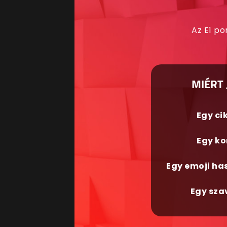
Az E1 po
MIÉRT 
Egy ci
Egy ko
Egy emoji ha
Egy sza