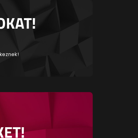
OKAT!
rkeznek!
KET!