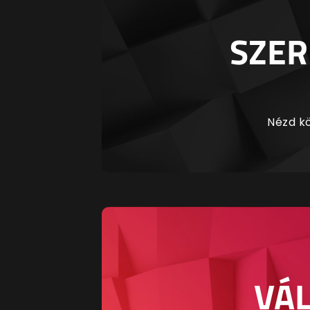
SZER
Nézd kö
VÁL