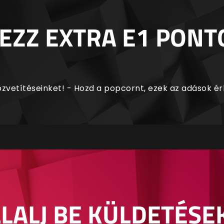
EZZ EXTRA E1 PONT
zvetítéseinket! - Hozd a popcornt, ezek az adások é
LALJ BE KÜLDETÉSE