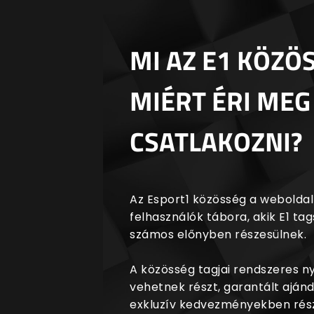
MI AZ E1 KÖZÖ
MIÉRT ÉRI MEG
CSATLAKOZNI?
Az Esport1 közösség a weboldalr
felhasználók tábora, akik E1 t
számos előnyben részesülnek.
A közösség tagjai rendszeres 
vehetnek részt, garantált aján
exkluzív kedvezményekben rész