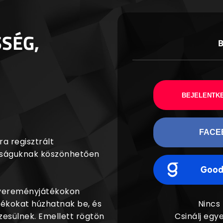
SSÉG,
BEJELENTKE
FACE
a regisztrált
agságuknak köszönhetően
nyereményjátékokon
dékokat húzhatnak be, és
Nincs
esülnek. Emellett rögtön
Csinálj egye