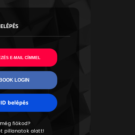
BELÉPÉS
ZÉS E-MAIL CÍMMEL
BOOK LOGIN
 még fiókod?
t pillanatok alatt!