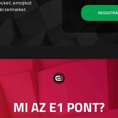
yüket, emojikat
 érzelmeiket.
REGISZTRÁ
MI AZ E1 PONT?