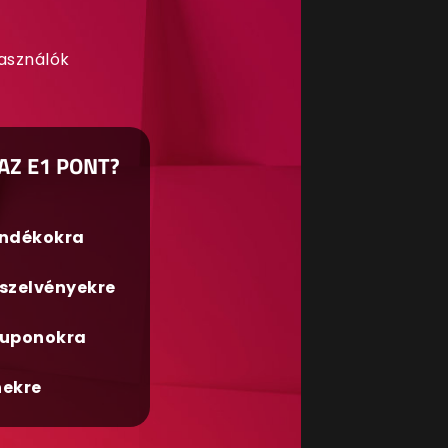
használók
AZ E1 PONT?
ándékokra
szelvényekre
uponokra
nekre