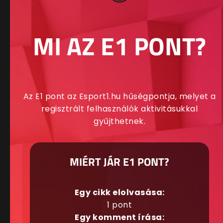
MI AZ E1 PONT?
Az E1 pont az Esport1.hu hűségpontja, melyet a
regisztrált felhasználók aktivitásukkal
gyűjthetnek.
MIÉRT JÁR E1 PONT?
Egy cikk elolvasása:
1 pont
Egy komment írása: