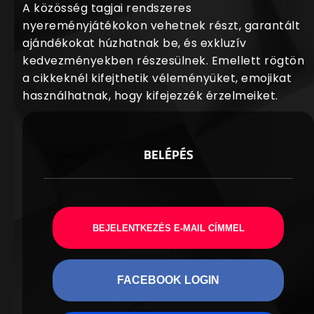
A közösség tagjai rendszeres
nyereményjátékokon vehetnek részt, garantált
ajándékokat húzhatnak be, és exkluzív
kedvezményekben részesülnek. Emellett rögtön
a cikkeknél kifejthetik véleményüket, emojikat
használhatnak, hogy kifejezzék érzelmeiket.
BELÉPÉS
BEJELENTKEZÉS E-MAIL CÍMMEL
FACEBOOK LOGIN