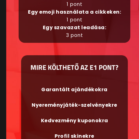
1 pont
Egy emoji használata a cikkeken:
1 pont
Egy szavazat leadása:
3 pont
MIRE KÖLTHETŐ AZ E1 PONT?
Garantált ajándékokra
Nyereményjáték-szelvényekre
Kedvezmény kuponokra
Profil skinekre