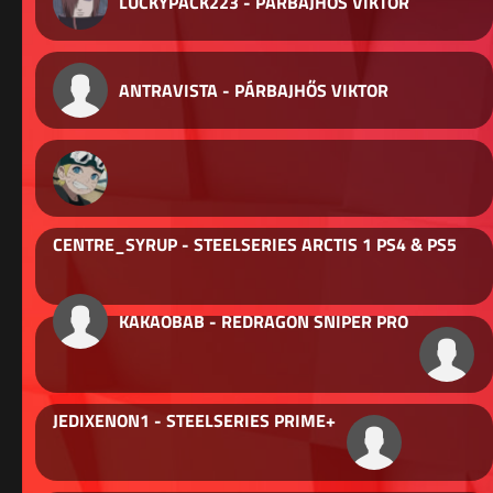
LUCKYPACK223 - PÁRBAJHŐS VIKTOR
ANTRAVISTA - PÁRBAJHŐS VIKTOR
CENTRE_SYRUP - STEELSERIES ARCTIS 1 PS4 & PS5
KAKAOBAB - REDRAGON SNIPER PRO
JEDIXENON1 - STEELSERIES PRIME+