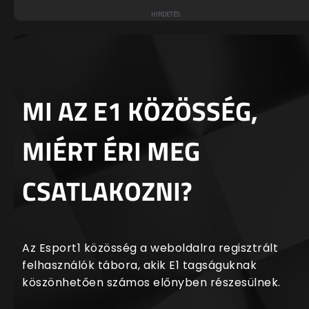
MI AZ E1 KÖZÖSSÉG,
MIÉRT ÉRI MEG
CSATLAKOZNI?
Az Esport1 közösség a weboldalra regisztrált
felhasználók tábora, akik E1 tagságuknak
köszönhetően számos előnyben részesülnek.