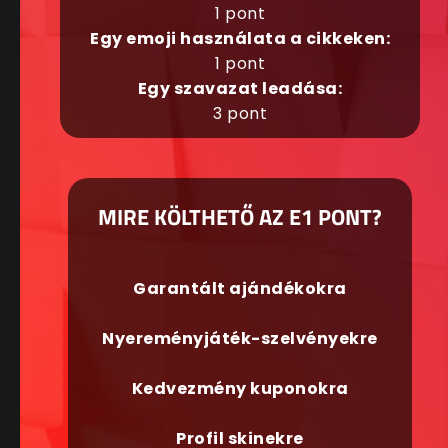
1 pont
Egy emoji használata a cikkeken:
1 pont
Egy szavazat leadása:
3 pont
MIRE KÖLTHETŐ AZ E1 PONT?
Garantált ajándékokra
Nyereményjáték-szelvényekre
Kedvezmény kuponokra
Profil skinekre