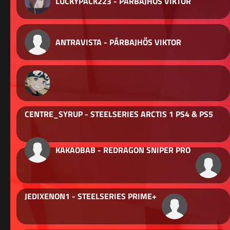
LUCKYPACK223 - PÁRBAJHŐS VIKTOR
ANTRAVISTA - PÁRBAJHŐS VIKTOR
CENTRE_SYRUP - STEELSERIES ARCTIS 1 PS4 & PS5
KAKAOBAB - REDRAGON SNIPER PRO
JEDIXENON1 - STEELSERIES PRIME+