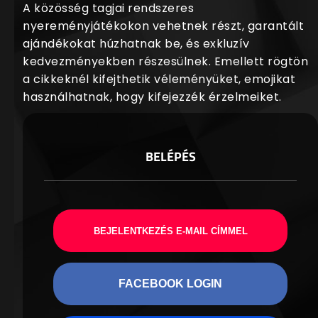
A közösség tagjai rendszeres
nyereményjátékokon vehetnek részt, garantált
ajándékokat húzhatnak be, és exkluzív
kedvezményekben részesülnek. Emellett rögtön
a cikkeknél kifejthetik véleményüket, emojikat
használhatnak, hogy kifejezzék érzelmeiket.
BELÉPÉS
BEJELENTKEZÉS E-MAIL CÍMMEL
FACEBOOK LOGIN