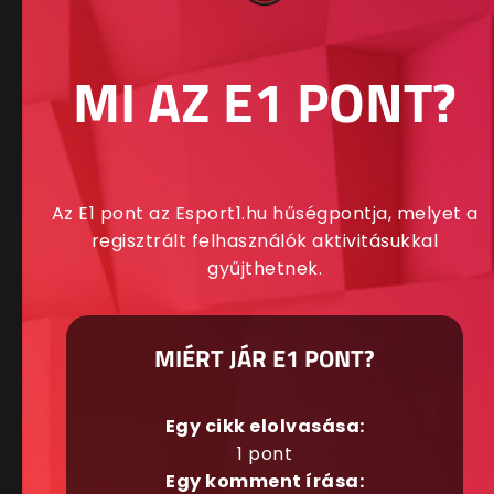
MI AZ E1 PONT?
Az E1 pont az Esport1.hu hűségpontja, melyet a
regisztrált felhasználók aktivitásukkal
gyűjthetnek.
MIÉRT JÁR E1 PONT?
Egy cikk elolvasása:
1 pont
Egy komment írása: