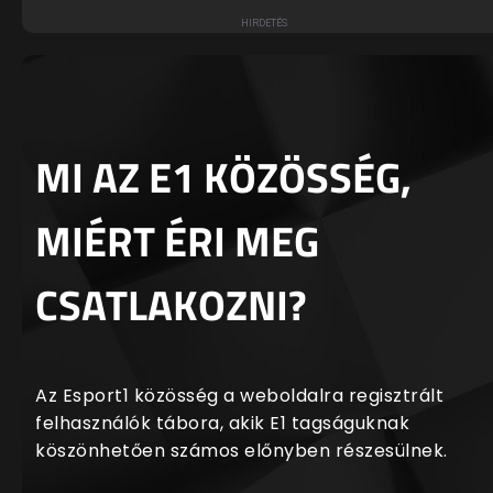
MI AZ E1 KÖZÖSSÉG,
MIÉRT ÉRI MEG
CSATLAKOZNI?
Az Esport1 közösség a weboldalra regisztrált
felhasználók tábora, akik E1 tagságuknak
köszönhetően számos előnyben részesülnek.