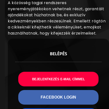
A közösség tagjai rendszeres
nyereményjátékokon vehetnek részt, garantált
ajándékokat húzhatnak be, és exkluzív
kedvezményekben részesülnek. Emellett rögtön
a cikkeknél kifejthetik véleményüket, emojikat
használhatnak, hogy kifejezzék érzelmeiket.
BELÉPÉS
BEJELENTKEZÉS E-MAIL CÍMMEL
FACEBOOK LOGIN