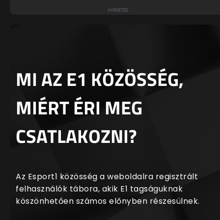
MI AZ E1 KÖZÖSSÉG,
MIÉRT ÉRI MEG
CSATLAKOZNI?
Az Esport1 közösség a weboldalra regisztrált
felhasználók tábora, akik E1 tagságuknak
köszönhetően számos előnyben részesülnek.