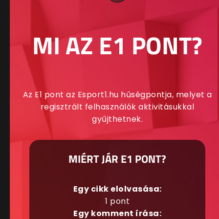
MI AZ E1 PONT?
Az E1 pont az Esport1.hu hűségpontja, melyet a
regisztrált felhasználók aktivitásukkal
gyűjthetnek.
MIÉRT JÁR E1 PONT?
Egy cikk elolvasása:
1 pont
Egy komment írása: