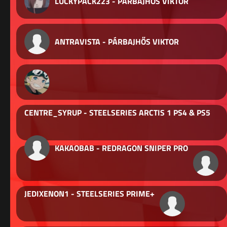
LUCKYPACK223 - PÁRBAJHŐS VIKTOR
ANTRAVISTA - PÁRBAJHŐS VIKTOR
CENTRE_SYRUP - STEELSERIES ARCTIS 1 PS4 & PS5
KAKAOBAB - REDRAGON SNIPER PRO
JEDIXENON1 - STEELSERIES PRIME+