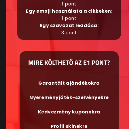
1 pont
Egy emoji használata a cikkeken:
1 pont
Egy szavazat leadása:
3 pont
MIRE KÖLTHETŐ AZ E1 PONT?
Garantált ajándékokra
Nyereményjáték-szelvényekre
Kedvezmény kuponokra
Profil skinekre