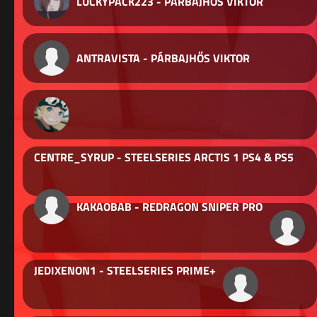
LUCKYPACK223 - PÁRBAJHŐS VIKTOR
ANTRAVISTA - PÁRBAJHŐS VIKTOR
CENTRE_SYRUP - STEELSERIES ARCTIS 1 PS4 & PS5
KAKAOBAB - REDRAGON SNIPER PRO
JEDIXENON1 - STEELSERIES PRIME+