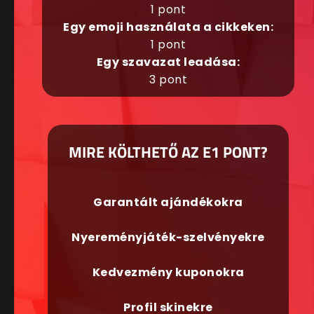
1 pont
Egy emoji használata a cikkeken:
1 pont
Egy szavazat leadása:
3 pont
MIRE KÖLTHETŐ AZ E1 PONT?
Garantált ajándékokra
Nyereményjáték-szelvényekre
Kedvezmény kuponokra
Profil skinekre