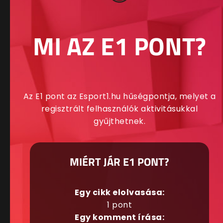
MI AZ E1 PONT?
Az E1 pont az Esport1.hu hűségpontja, melyet a
regisztrált felhasználók aktivitásukkal
gyűjthetnek.
MIÉRT JÁR E1 PONT?
Egy cikk elolvasása:
1 pont
Egy komment írása: