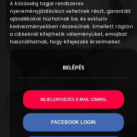
A közösség tagjai rendszeres
nyereményjátékokon vehetnek részt, garantált
ajándékokat húzhatnak be, és exkluzív
kedvezményekben részesülnek. Emellett rögtön
a cikkeknél kifejthetik véleményüket, emojikat
használhatnak, hogy kifejezzék érzelmeiket.
BELÉPÉS
BEJELENTKEZÉS E-MAIL CÍMMEL
FACEBOOK LOGIN