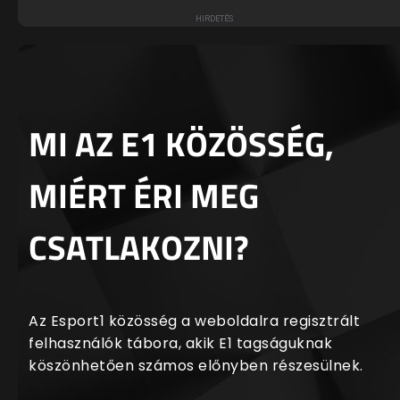
MI AZ E1 KÖZÖSSÉG,
MIÉRT ÉRI MEG
CSATLAKOZNI?
Az Esport1 közösség a weboldalra regisztrált
felhasználók tábora, akik E1 tagságuknak
köszönhetően számos előnyben részesülnek.