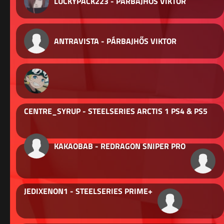
LUCKYPACK223 - PÁRBAJHŐS VIKTOR
ANTRAVISTA - PÁRBAJHŐS VIKTOR
CENTRE_SYRUP - STEELSERIES ARCTIS 1 PS4 & PS5
KAKAOBAB - REDRAGON SNIPER PRO
JEDIXENON1 - STEELSERIES PRIME+