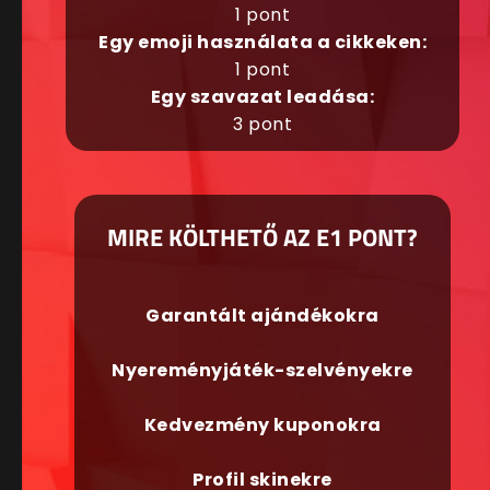
1 pont
Egy emoji használata a cikkeken:
1 pont
Egy szavazat leadása:
3 pont
MIRE KÖLTHETŐ AZ E1 PONT?
Garantált ajándékokra
Nyereményjáték-szelvényekre
Kedvezmény kuponokra
Profil skinekre