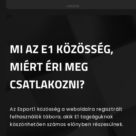
MI AZ E1 KÖZÖSSÉG,
MIÉRT ÉRI MEG
CSATLAKOZNI?
Az Esport1 közösség a weboldalra regisztrált
felhasználók tábora, akik E1 tagságuknak
köszönhetően számos előnyben részesülnek.