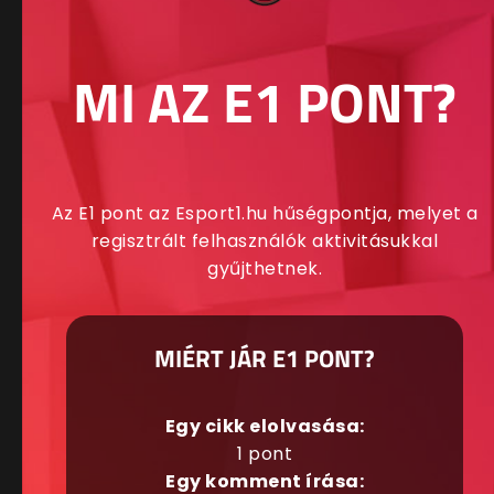
MI AZ E1 PONT?
Az E1 pont az Esport1.hu hűségpontja, melyet a
regisztrált felhasználók aktivitásukkal
gyűjthetnek.
MIÉRT JÁR E1 PONT?
Egy cikk elolvasása:
1 pont
Egy komment írása: