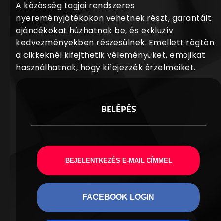
A közösség tagjai rendszeres
nyereményjátékokon vehetnek részt, garantált
ajándékokat húzhatnak be, és exkluzív
kedvezményekben részesülnek. Emellett rögtön
a cikkeknél kifejthetik véleményüket, emojikat
használhatnak, hogy kifejezzék érzelmeiket.
BELÉPÉS
BEJELENTKEZÉS E-MAIL CÍMMEL
FACEBOOK LOGIN