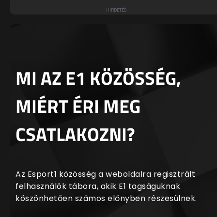
MI AZ E1 KÖZÖSSÉG,
MIÉRT ÉRI MEG
CSATLAKOZNI?
Az Esport1 közösség a weboldalra regisztrált
felhasználók tábora, akik E1 tagságuknak
köszönhetően számos előnyben részesülnek.