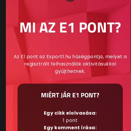
MI AZ E1 PONT?
Az E1 pont az Esport1.hu hűségpontja, melyet a
regisztrált felhasználók aktivitásukkal
gyűjthetnek.
MIÉRT JÁR E1 PONT?
Egy cikk elolvasása:
1 pont
Egy komment írása: