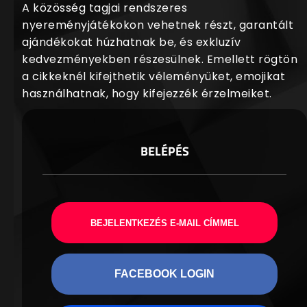
A közösség tagjai rendszeres
nyereményjátékokon vehetnek részt, garantált
ajándékokat húzhatnak be, és exkluzív
kedvezményekben részesülnek. Emellett rögtön
a cikkeknél kifejthetik véleményüket, emojikat
használhatnak, hogy kifejezzék érzelmeiket.
BELÉPÉS
BEJELENTKEZÉS E-MAIL CÍMMEL
FACEBOOK LOGIN