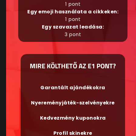
1 pont
Egy emoji használata a cikkeken:
1 pont
Egy szavazat leadása:
3 pont
MIRE KÖLTHETŐ AZ E1 PONT?
Garantált ajándékokra
Nyereményjáték-szelvényekre
Kedvezmény kuponokra
Profil skinekre