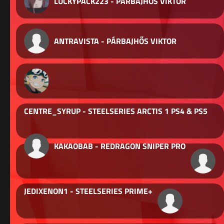
LUCKYPACK223 - PÁRBAJHŐS VIKTOR
ANTRAVISTA - PÁRBAJHŐS VIKTOR
CENTRE_SYRUP - STEELSERIES ARCTIS 1 PS4 & PS5
KAKAOBAB - REDRAGON SNIPER PRO
JEDIXENON1 - STEELSERIES PRIME+