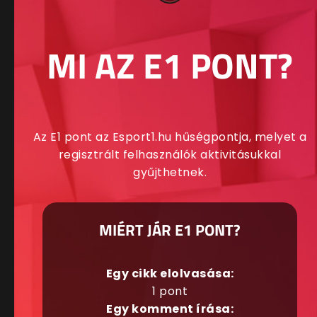
MI AZ E1 PONT?
Az E1 pont az Esport1.hu hűségpontja, melyet a
regisztrált felhasználók aktivitásukkal
gyűjthetnek.
MIÉRT JÁR E1 PONT?
Egy cikk elolvasása:
1 pont
Egy komment írása: