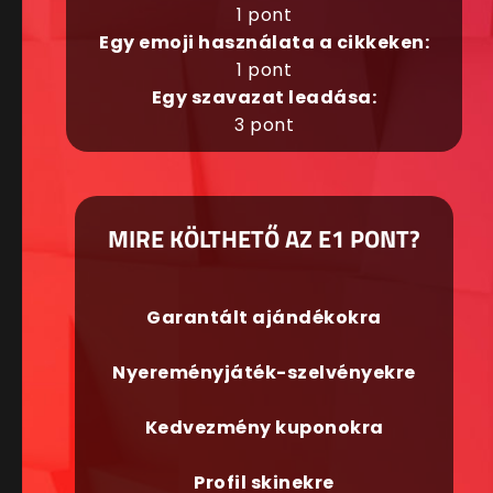
1 pont
Egy emoji használata a cikkeken:
1 pont
Egy szavazat leadása:
3 pont
MIRE KÖLTHETŐ AZ E1 PONT?
Garantált ajándékokra
Nyereményjáték-szelvényekre
Kedvezmény kuponokra
Profil skinekre