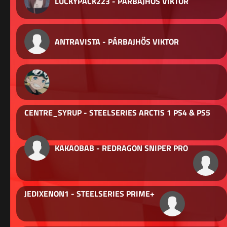
LUCKYPACK223 - PÁRBAJHŐS VIKTOR
ANTRAVISTA - PÁRBAJHŐS VIKTOR
CENTRE_SYRUP - STEELSERIES ARCTIS 1 PS4 & PS5
KAKAOBAB - REDRAGON SNIPER PRO
JEDIXENON1 - STEELSERIES PRIME+