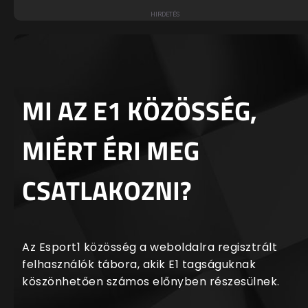
MI AZ E1 KÖZÖSSÉG,
MIÉRT ÉRI MEG
CSATLAKOZNI?
Az Esport1 közösség a weboldalra regisztrált
felhasználók tábora, akik E1 tagságuknak
köszönhetően számos előnyben részesülnek.