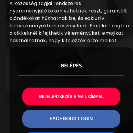
A közösség tagjai rendszeres
nyereményjátékokon vehetnek részt, garantált
ajándékokat húzhatnak be, és exkluzív
kedvezményekben részesülnek. Emellett rögtön
a cikkeknél kifejthetik véleményüket, emojikat
használhatnak, hogy kifejezzék érzelmeiket.
BELÉPÉS
BEJELENTKEZÉS E-MAIL CÍMMEL
FACEBOOK LOGIN